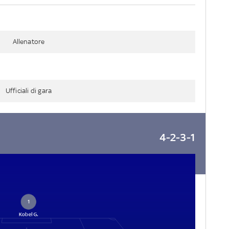
Allenatore
Ufficiali di gara
4-2-3-1
1
Kobel G.