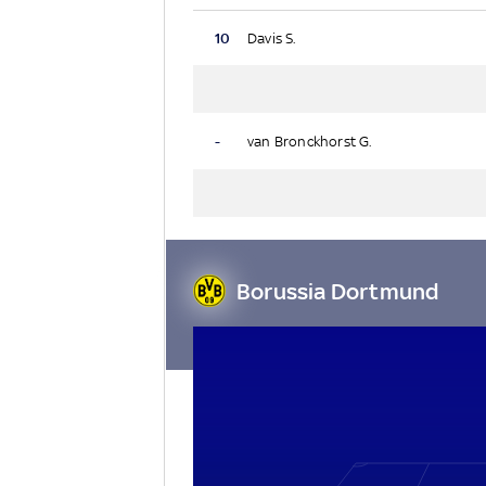
10
Davis S.
-
van Bronckhorst G.
Borussia Dortmund