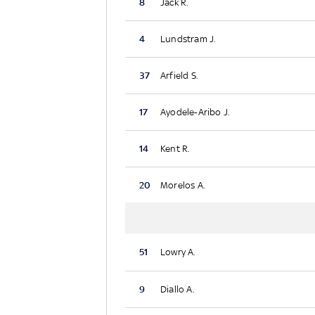
8
Jack R.
4
Lundstram J.
37
Arfield S.
17
Ayodele-Aribo J.
14
Kent R.
20
Morelos A.
51
Lowry A.
9
Diallo A.