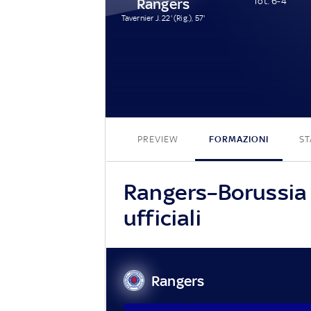
Rangers
Tot: 6-4
Tavernier J. 22' (Rig.), 57'
PREVIEW
FORMAZIONI
ST
Rangers–Borussia 
ufficiali
Rangers