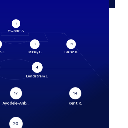
1
McGregor A.
3
31
n C.
Bassey C.
Barisic B.
4
.
Lundstram J.
17
14
Ayodele-Arib...
Kent R.
20