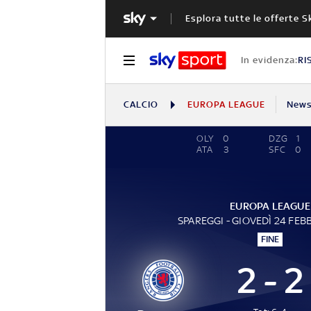
Esplora tutte le offerte S
In evidenza:
RI
CALCIO
EUROPA LEAGUE
New
OLY
0
DZG
1
ATA
3
SFC
0
EUROPA LEAGUE
SPAREGGI - GIOVEDÌ 24 FEB
FINE
2 - 2