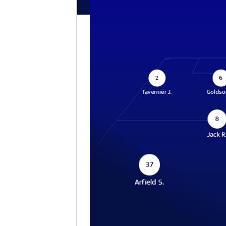
2
6
Tavernier J.
Goldso
8
Jack R
37
Arfield S.