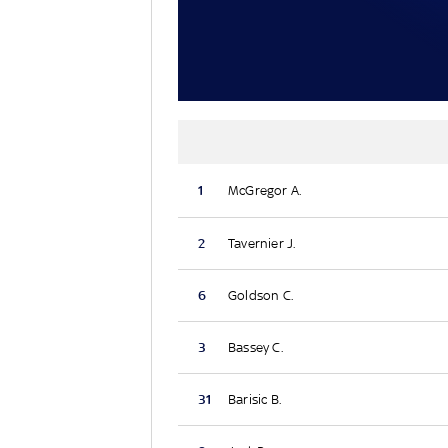
1
McGregor A.
2
Tavernier J.
6
Goldson C.
3
Bassey C.
31
Barisic B.