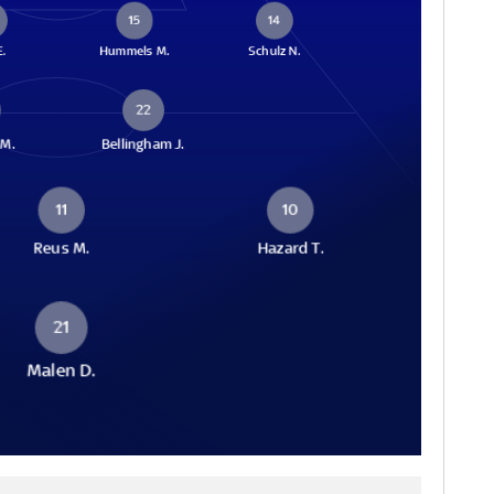
15
14
E.
Hummels M.
Schulz N.
22
M.
Bellingham J.
11
10
Reus M.
Hazard T.
21
Malen D.