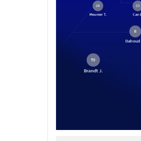
24
23
Meunier T.
Can 
8
Dahoud 
19
Brandt J.