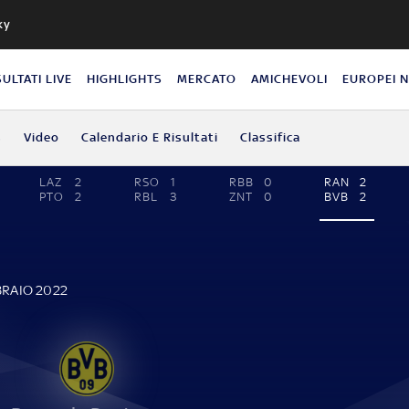
ky
SULTATI LIVE
HIGHLIGHTS
MERCATO
AMICHEVOLI
EUROPEI 
s
Video
Calendario E Risultati
Classifica
LAZ
2
RSO
1
RBB
0
RAN
2
PTO
2
RBL
3
ZNT
0
BVB
2
BRAIO 2022