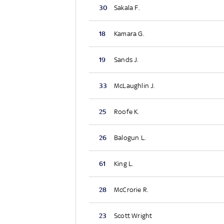
30
Sakala F.
18
Kamara G.
19
Sands J.
33
McLaughlin J.
25
Roofe K.
26
Balogun L.
61
King L.
28
McCrorie R.
23
Scott Wright