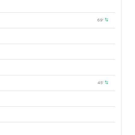
69'
45'