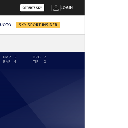
LOGIN
OFFERTE SKY
NUOTO
SKY SPORT INSIDER
NAP
2
BRG
2
BAR
4
TIR
0