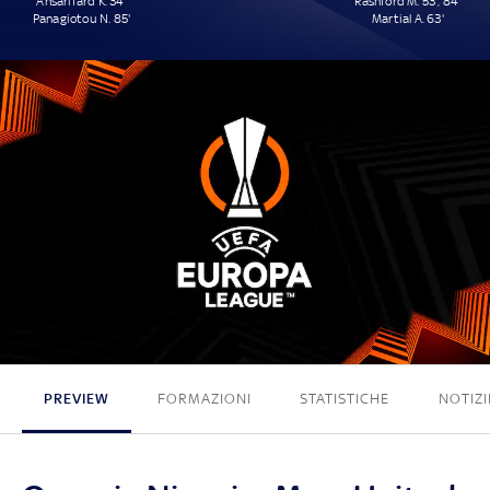
Ansarifard K. 34'
Rashford M. 53', 84'
Panagiotou N. 85'
Martial A. 63'
2 - 3
PREVIEW
FORMAZIONI
STATISTICHE
NOTIZI