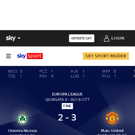
LOGIN
OFFERTE SKY
SKY SPORT INSIDER
MCO
3
FCZ
1
HJK
1
MFF
0
TZS
1
PSV
5
LUD
1
FCU
1
EUROPA LEAGUE
GIORNATA 3 - GIO 6 OTT
FINE
2 - 3
Omonia Nicosia
Man. United