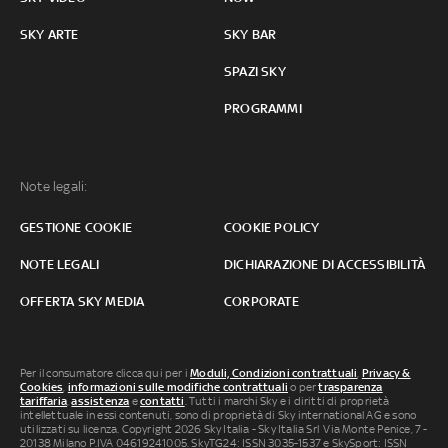
SKY ARTE
SKY BAR
SPAZI SKY
PROGRAMMI
Note legali:
GESTIONE COOKIE
COOKIE POLICY
NOTE LEGALI
DICHIARAZIONE DI ACCESSIBILITÀ
OFFERTA SKY MEDIA
CORPORATE
Per il consumatore clicca qui per i
Moduli, Condizioni contrattuali
,
Privacy &
Cookies
,
informazioni sulle modifiche contrattuali
o per
trasparenza
tariffaria
,
assistenza
e
contatti
. Tutti i marchi Sky e i diritti di proprietà
intellettuale in essi contenuti, sono di proprietà di Sky international AG e sono
utilizzati su licenza. Copyright 2026 Sky Italia - Sky Italia Srl Via Monte Penice, 7 -
20138 Milano P.IVA 04619241005. SkyTG24: ISSN 3035-1537 e SkySport: ISSN