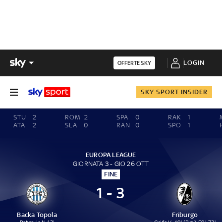
LOGIN
OFFERTE SKY
SKY SPORT INSIDER
STU
2
ROM
2
SPA
0
RAK
1
ATA
2
SLA
0
RAN
0
SPO
1
EUROPA LEAGUE
GIORNATA 3 - GIO 26 OTT
FINE
1 - 3
Backa Topola
Friburgo