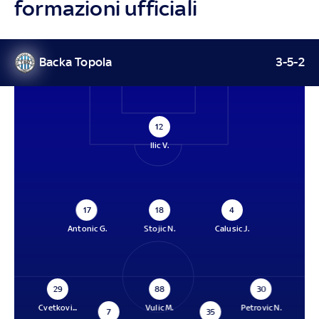
formazioni ufficiali
Backa Topola
3-5-2
12
Ilic V.
17
18
4
Antonic G.
Stojic N.
Calusic J.
29
88
30
Cvetkovi...
Vulic M.
Petrovic N.
7
35