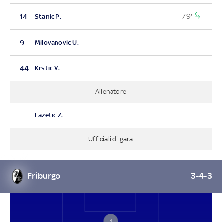
79'
14
Stanic P.
9
Milovanovic U.
44
Krstic V.
Allenatore
-
Lazetic Z.
Ufficiali di gara
Friburgo
3-4-3
1