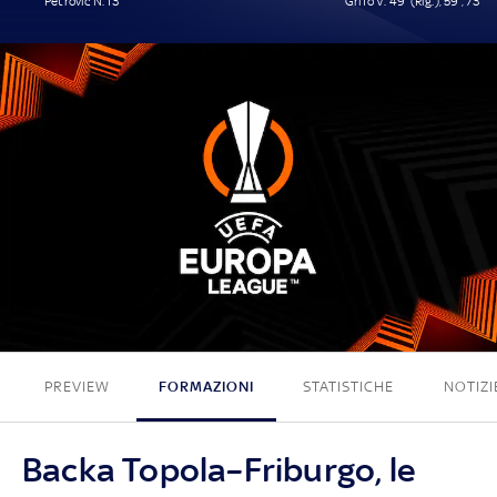
Petrovic N. 13'
Grifo V. 49' (Rig.), 59', 73'
1 - 3
PREVIEW
FORMAZIONI
STATISTICHE
NOTIZI
Backa Topola–Friburgo, le