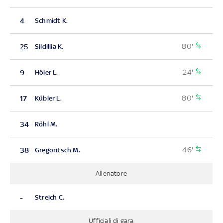
4
Schmidt K.
80'
25
Sildillia K.
24'
9
Höler L.
80'
17
Kübler L.
34
Röhl M.
46'
38
Gregoritsch M.
Allenatore
-
Streich C.
Ufficiali di gara