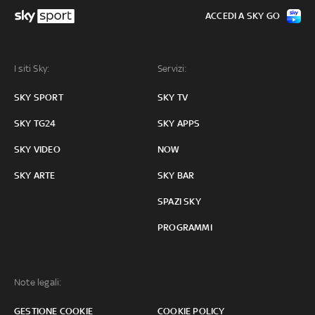
ACCEDI A SKY GO
I siti Sky:
Servizi:
SKY SPORT
SKY TV
SKY TG24
SKY APPS
SKY VIDEO
NOW
SKY ARTE
SKY BAR
SPAZI SKY
PROGRAMMI
Note legali:
GESTIONE COOKIE
COOKIE POLICY