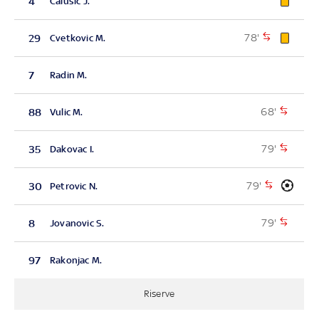
4
Calusic J.
78'
29
Cvetkovic M.
7
Radin M.
68'
88
Vulic M.
79'
35
Dakovac I.
79'
30
Petrovic N.
79'
8
Jovanovic S.
97
Rakonjac M.
Riserve