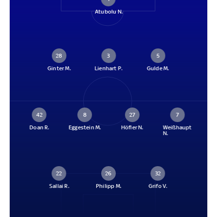
Atubolu N.
28
3
5
Ginter M.
Lienhart P.
Gulde M.
42
8
27
7
Doan R.
Eggestein M.
Höfler N.
Weißhaupt
N.
22
26
32
Sallai R.
Philipp M.
Grifo V.