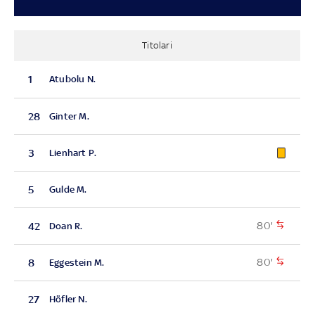
Titolari
1
Atubolu N.
28
Ginter M.
3
Lienhart P.
5
Gulde M.
80'
42
Doan R.
80'
8
Eggestein M.
27
Höfler N.