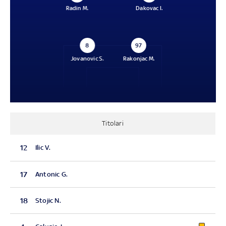
Radin M.
Dakovac I.
8
97
Jovanovic S.
Rakonjac M.
Titolari
12
Ilic V.
17
Antonic G.
18
Stojic N.