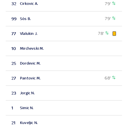
79'
32
Cirkovic A.
79'
99
Sós B.
78'
77
Vlalukin J.
10
Mirchevski M.
25
Dordevic M.
68'
27
Pantovic M.
23
Jorgic N.
1
Simic N.
21
Kuveljic N.