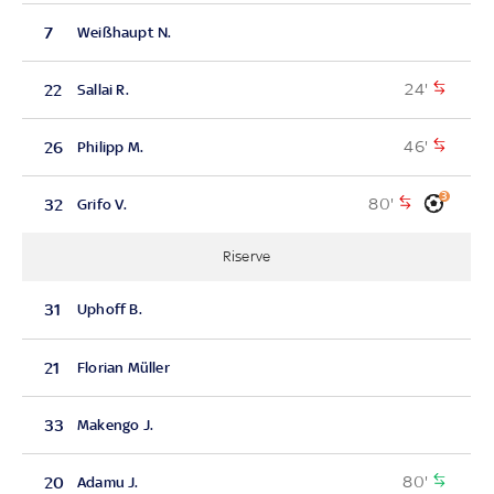
7
Weißhaupt N.
24'
22
Sallai R.
46'
26
Philipp M.
3
80'
32
Grifo V.
Riserve
31
Uphoff B.
21
Florian Müller
33
Makengo J.
80'
20
Adamu J.