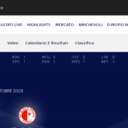
ky
SULTATI LIVE
HIGHLIGHTS
MERCATO
AMICHEVOLI
EUROPEI 
s
Video
Calendario E Risultati
Classifica
RAK
1
MOL
5
OLY
2
LIM
0
SPO
1
HAK
1
WES
1
BET
1
TTOBRE 2023