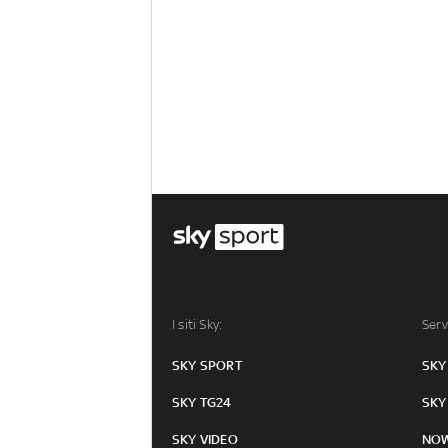
I siti Sky:
Serv
SKY SPORT
SKY
SKY TG24
SKY
SKY VIDEO
NO