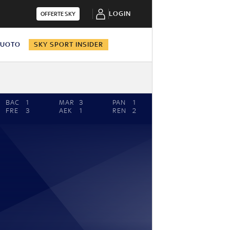
LOGIN
OFFERTE SKY
NUOTO
SKY SPORT INSIDER
BAC
1
MAR
3
PAN
1
LIV
5
SG
FRE
3
AEK
1
REN
2
TOU
1
LA