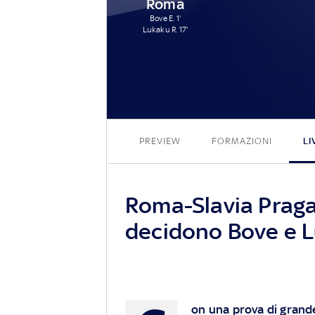
Roma
Bove E. 1'
Lukaku R. 17'
PREVIEW
FORMAZIONI
LI
Roma-Slavia Praga 
decidono Bove e 
on una prova di grande