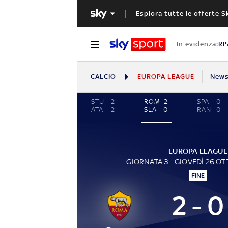
Esplora tutte le offerte S
In evidenza:
RI
CALCIO
EUROPA LEAGUE
New
STU
2
ROM
2
SPA
0
ATA
2
SLA
0
RAN
0
EUROPA LEAGUE
GIORNATA 3 - GIOVEDÌ 26 O
FINE
2 - 0