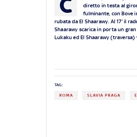
C
diretto in testa al gi
fulminante, con Bove i
rubata da El Shaarawy. Al 17’ il ra
Shaarawy scarica in porta un gran s
Lukaku ed El Shaarawy (traversa) vi
TAG:
ROMA
SLAVIA PRAGA