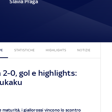
Slavia Praga
2 - 0
VE
STATISTICHE
HIGHLIGHTS
NOTIZIE
2-0, gol e highlights:
Lukaku
 maturità, i giallorossi vincono lo scontro