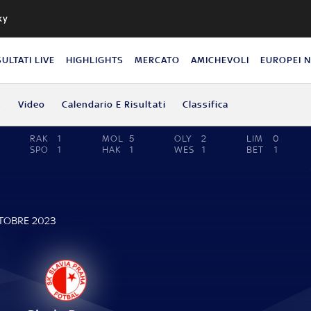
ky
SULTATI LIVE
HIGHLIGHTS
MERCATO
AMICHEVOLI
EUROPEI 
s
Video
Calendario E Risultati
Classifica
RAK
1
MOL
5
OLY
2
LIM
0
SPO
1
HAK
1
WES
1
BET
1
TTOBRE 2023