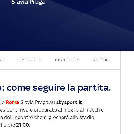
Slavia Praga
2 - 0
VE
STATISTICHE
HIGHLIGHTS
NOTIZIE
 come seguire la partita.
gue
Roma
-Slavia Praga su
skysport.it
.
ews per arrivare preparato al meglio al match e
ve dell’incontro che si giocherà allo stadio
lle ore
21:00
.