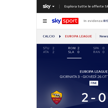
Esplora tutte le offerte S
In evidenza:
RI
CALCIO
EUROPA LEAGUE
New
STU
2
ROM
2
SPA
0
ATA
2
SLA
0
RAN
0
EUROPA LEAGUE
GIORNATA 3 - GIOVEDÌ 26 O
FINE
2 - 0