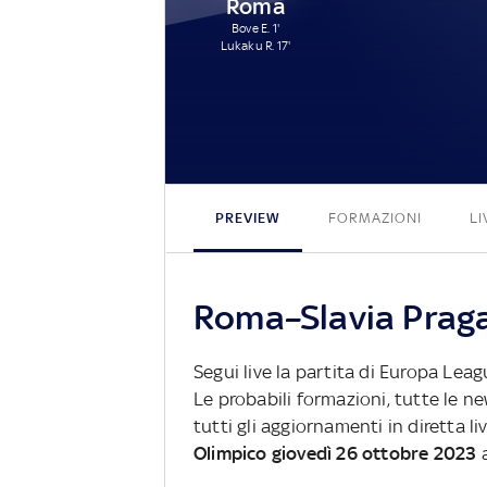
Roma
Bove E. 1'
Lukaku R. 17'
PREVIEW
FORMAZIONI
LI
Roma–Slavia Praga:
Segui live la partita di Europa Lea
Le probabili formazioni, tutte le n
tutti gli aggiornamenti in diretta li
Olimpico giovedì 26 ottobre 2023
a