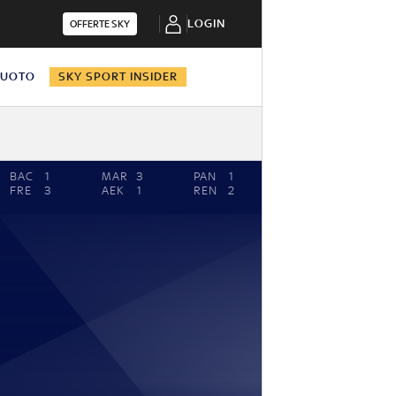
LOGIN
OFFERTE SKY
NUOTO
SKY SPORT INSIDER
BAC
1
MAR
3
PAN
1
LIV
5
SG
FRE
3
AEK
1
REN
2
TOU
1
LA