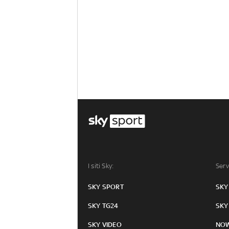
I siti Sky:
Serv
SKY SPORT
SKY
SKY TG24
SKY
SKY VIDEO
NO