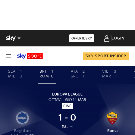
LOGIN
OFFERTE SKY
SKY SPORT INSIDER
SLA
1
BRI
1
ATA
2
VIL
3
MIL
3
ROM
0
SPO
1
MAR
1
EUROPA LEAGUE
OTTAVI - GIO 14 MAR
FINE
1 - 0
Tot: 1-4
Brighton
Roma