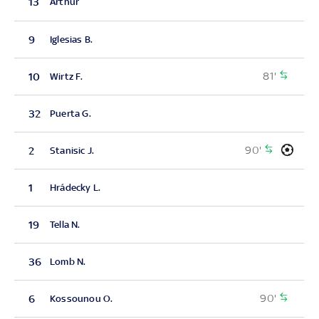
13
Arthur
9
Iglesias B.
81'
10
Wirtz F.
32
Puerta G.
90'
2
Stanisic J.
1
Hrádecky L.
19
Tella N.
36
Lomb N.
90'
6
Kossounou O.