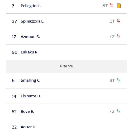
81'
7
Pellegrini L.
21'
37
Spinazzola L.
72'
17
Azmoun S.
90
Lukaku R.
Riserve
81'
6
Smalling C.
14
Llorente D.
72'
52
Bove E.
22
Aouar H.