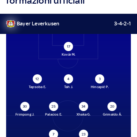
formazioni ufficiali
Bayer Leverkusen
3-4-2-1
17
Kovár M.
12
4
3
Tapsoba E.
Tah J.
Hincapié P.
30
25
34
20
Frimpong J.
Palacios E.
Xhaka G.
Grimaldo Á.
7
23