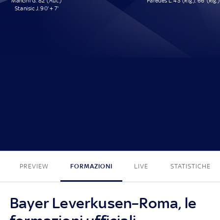
Mancini G. 82' (Aut.)
Paredes L. 43' (Rig.), 66' (Rig.)
Stanisic J. 90' + 7'
2 - 2
PREVIEW
FORMAZIONI
LIVE
STATISTICHE
Bayer Leverkusen–Roma, le