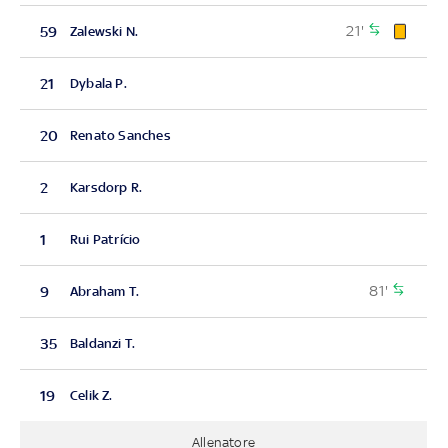
21'
59
Zalewski N.
21
Dybala P.
20
Renato Sanches
2
Karsdorp R.
1
Rui Patrício
81'
9
Abraham T.
35
Baldanzi T.
19
Celik Z.
Allenatore