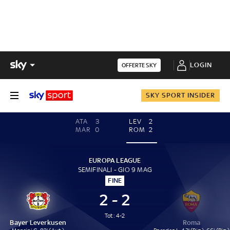
LOGIN
OFFERTE SKY
SKY SPORT INSIDER
ATA
3
LEV
2
MAR
0
ROM
2
EUROPA LEAGUE
SEMIFINALI - GIO 9 MAG
FINE
2 - 2
Tot: 4-2
Bayer Leverkusen
Roma