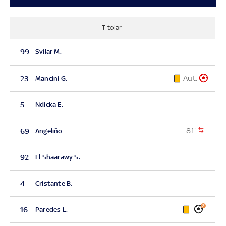
Titolari
99
Svilar M.
Aut.
23
Mancini G.
5
Ndicka E.
81'
69
Angeliño
92
El Shaarawy S.
4
Cristante B.
2
16
Paredes L.