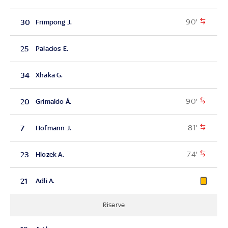
90'
30
Frimpong J.
25
Palacios E.
34
Xhaka G.
90'
20
Grimaldo Á.
81'
7
Hofmann J.
74'
23
Hlozek A.
21
Adli A.
Riserve