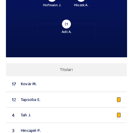
Hofmann J.
Hlozek A.
21
Adli A.
Titolari
17
Kovár M.
12
Tapsoba E.
4
Tah J.
3
Hincapié P.