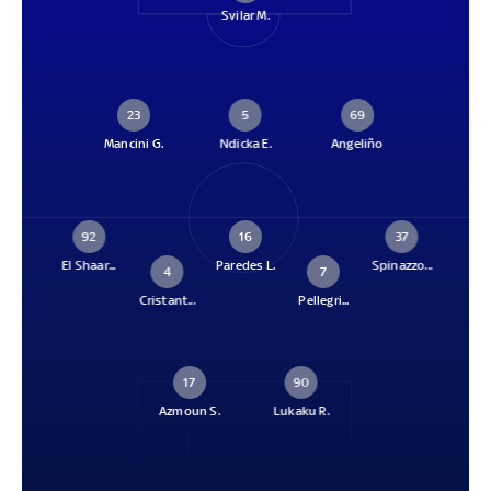
Svilar M.
23
5
69
Mancini G.
Ndicka E.
Angeliño
92
16
37
El Shaar...
Paredes L.
Spinazzo...
4
7
Cristant...
Pellegri...
17
90
Azmoun S.
Lukaku R.