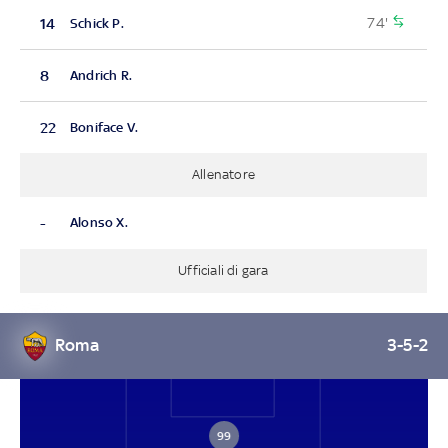
74'
14
Schick P.
8
Andrich R.
22
Boniface V.
Allenatore
-
Alonso X.
Ufficiali di gara
Roma
3-5-2
99