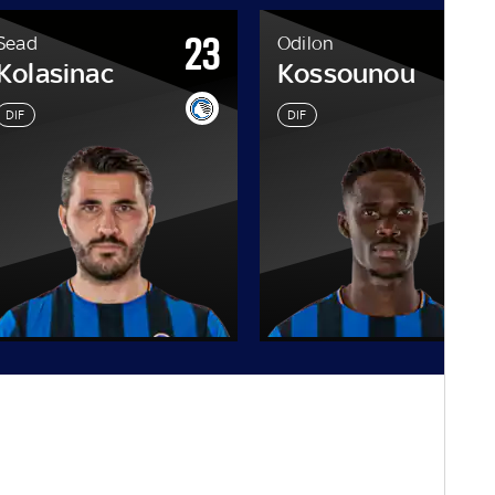
23
3
Sead
Odilon
Kolasinac
Kossounou
DIF
DIF