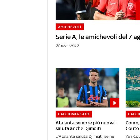
AMICHEVOLI
Serie A, le amichevoli del 7 a
07 ago - 07:50
CALCIOMERCATO
CALC
Atalanta sempre più nuova:
Como, u
saluta anche Djimsiti
Couto
L'Atalanta saluta Djimsiti, se ne
Yan Cou