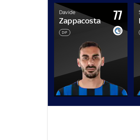
31
77
co
Davide
Zappacosta
DIF