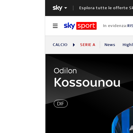
Esplora tutte le offerte S
In evidenza:
RI
CALCIO
SERIE A
News
High
Odilon
Kossounou
DIF