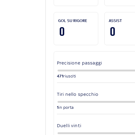
GOL SU RIGORE
ASSIST
0
0
Precisione passaggi
471
riusciti
Tiri nello specchio
1
in porta
Duelli vinti