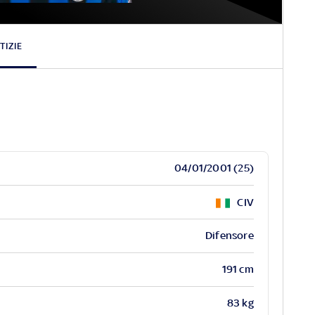
ilon
Kossounou
TIZIE
04/01/2001 (25)
CIV
Difensore
191 cm
83 kg