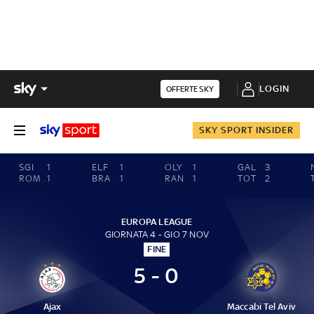
LOGIN
OFFERTE SKY
SKY SPORT INSIDER
SGI
1
ELF
1
OLY
1
GAL
3
ROM
1
BRA
1
RAN
1
TOT
2
EUROPA LEAGUE
GIORNATA 4 - GIO 7 NOV
FINE
5 - 0
Ajax
Maccabi Tel Aviv