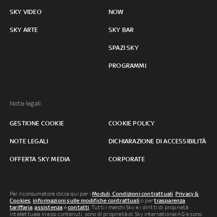
SKY VIDEO
NOW
SKY ARTE
SKY BAR
SPAZI SKY
PROGRAMMI
Note legali:
GESTIONE COOKIE
COOKIE POLICY
NOTE LEGALI
DICHIARAZIONE DI ACCESSIBILITÀ
OFFERTA SKY MEDIA
CORPORATE
Per il consumatore clicca qui per i
Moduli, Condizioni contrattuali
,
Privacy &
Cookies
,
informazioni sulle modifiche contrattuali
o per
trasparenza
tariffaria
,
assistenza
e
contatti
. Tutti i marchi Sky e i diritti di proprietà
intellettuale in essi contenuti, sono di proprietà di Sky international AG e sono