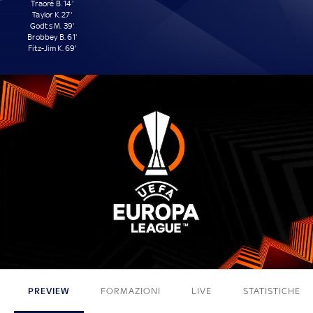
Traoré B. 14'
Taylor K. 27'
Godts M. 39'
Brobbey B. 61'
Fitz-Jim K. 69'
5 - 0
PREVIEW
FORMAZIONI
LIVE
STATISTICHE