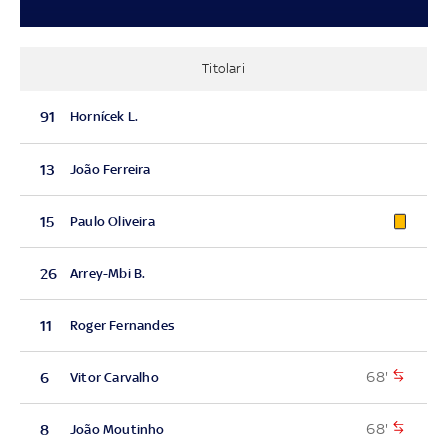
Titolari
91
Hornícek L.
13
João Ferreira
15
Paulo Oliveira
26
Arrey-Mbi B.
11
Roger Fernandes
68'
6
Vitor Carvalho
68'
8
João Moutinho