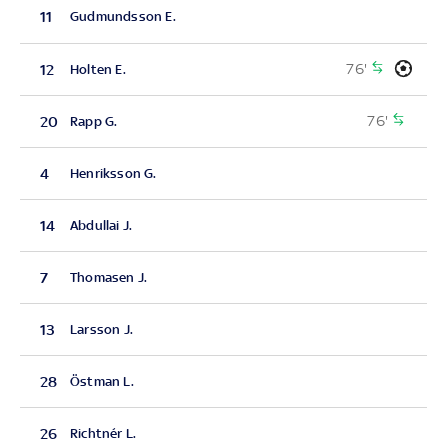
11
Gudmundsson E.
76'
12
Holten E.
76'
20
Rapp G.
4
Henriksson G.
14
Abdullai J.
7
Thomasen J.
13
Larsson J.
28
Östman L.
26
Richtnér L.