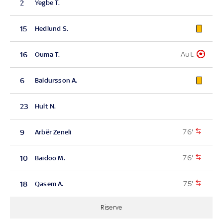
2
Yegbe T.
15
Hedlund S.
Aut.
16
Ouma T.
6
Baldursson A.
23
Hult N.
76'
9
Arbër Zeneli
76'
10
Baidoo M.
75'
18
Qasem A.
Riserve