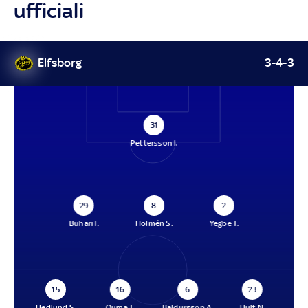
ufficiali
Elfsborg
3-4-3
31
Pettersson I.
29
8
2
Buhari I.
Holmén S.
Yegbe T.
15
16
6
23
Hedlund S.
Ouma T.
Baldursson A.
Hult N.