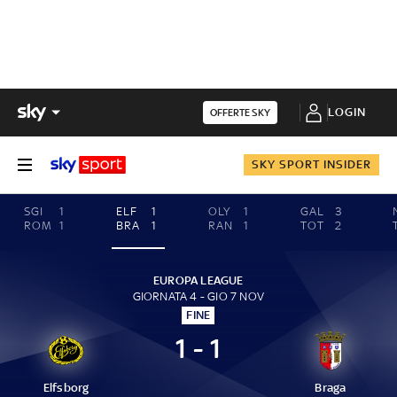
LOGIN
OFFERTE SKY
SKY SPORT INSIDER
SGI
1
ELF
1
OLY
1
GAL
3
ROM
1
BRA
1
RAN
1
TOT
2
EUROPA LEAGUE
GIORNATA 4 - GIO 7 NOV
FINE
1 - 1
Elfsborg
Braga