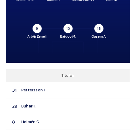
9
10
18
Arbër Zeneli
Baidoo M.
Qasem A.
Titolari
31
Pettersson I.
29
Buhari I.
8
Holmén S.