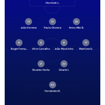
Hornícek L.
13
15
26
João Ferreira
Paulo Oliveira
Arrey-Mbi B.
11
6
8
77
Roger Ferna...
Vitor Carvalho
João Moutinho
Martínez G.
21
20
Ricardo Horta
Gharbi I.
90
Fernández R.