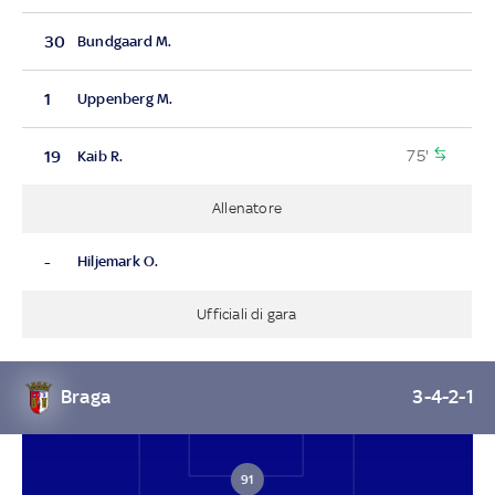
30
Bundgaard M.
1
Uppenberg M.
75'
19
Kaib R.
Allenatore
-
Hiljemark O.
Ufficiali di gara
Braga
3-4-2-1
91