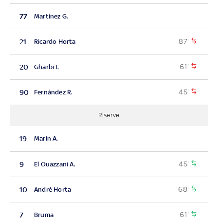
77
Martínez G.
87'
21
Ricardo Horta
61'
20
Gharbi I.
45'
90
Fernández R.
Riserve
19
Marín A.
45'
9
El Ouazzani A.
68'
10
André Horta
61'
7
Bruma