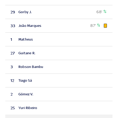
68'
29
Gorby J.
87'
33
João Marques
1
Matheus
27
Guitane R.
3
Robson Bambu
12
Tiago Sá
2
Gómez V.
25
Yuri Ribeiro