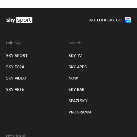
ACCEDI A SKY GO
I siti Sky:
Servizi:
SKY SPORT
SKY TV
SKY TG24
SKY APPS
SKY VIDEO
NOW
SKY ARTE
SKY BAR
SPAZI SKY
PROGRAMMI
Note legali: