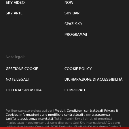
SKY VIDEO
NOW
SKY ARTE
SKY BAR
SPAZI SKY
PROGRAMMI
Note legali:
GESTIONE COOKIE
COOKIE POLICY
NOTE LEGALI
DICHIARAZIONE DI ACCESSIBILITÀ
OFFERTA SKY MEDIA
CORPORATE
Per il consumatore clicca qui per i
Moduli, Condizioni contrattuali
,
Privacy &
Cookies
,
informazioni sulle modifiche contrattuali
o per
trasparenza
tariffaria
,
assistenza
e
contatti
. Tutti i marchi Sky e i diritti di proprietà
intellettuale in essi contenuti, sono di proprietà di Sky international AG e sono
utilizzati su licenza. Copyright 2026 Sky Italia - Sky Italia Srl Via Monte Penice, 7 -