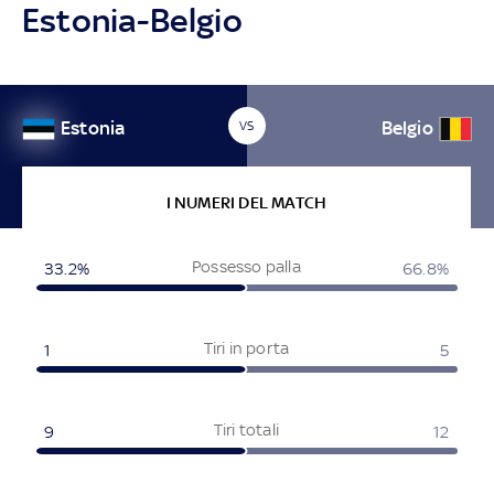
Estonia-Belgio
Estonia
Belgio
VS
I NUMERI DEL MATCH
Possesso palla
33.2%
66.8%
Tiri in porta
1
5
Tiri totali
9
12