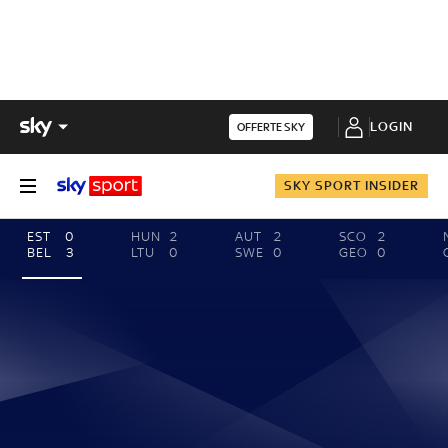
LOGIN
OFFERTE SKY
SKY SPORT INSIDER
EST
0
HUN
2
AUT
2
SCO
2
BEL
3
LTU
0
SWE
0
GEO
0