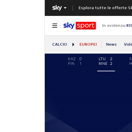
Esplora tutte le offerte S
In evidenza:
RI
CALCIO
EUROPEI
News
Vid
KAZ
0
LTU
2
S
FIN
1
MNE
2