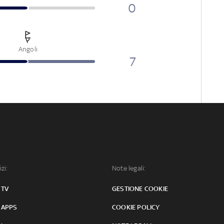
0
Angoli
7
izi:
Note legali:
 TV
GESTIONE COOKIE
 APPS
COOKIE POLICY