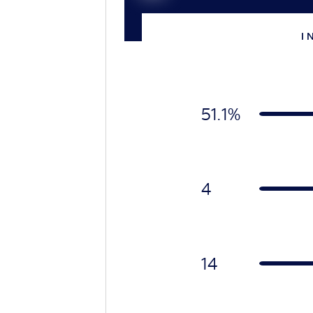
I 
51.1%
4
14