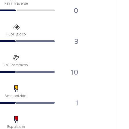
Pali / Traverse
0
Fuori gioco
3
Falli commessi
10
Ammonizioni
1
Espulsioni