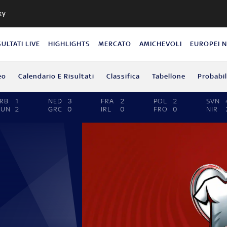
ky
SULTATI LIVE
HIGHLIGHTS
MERCATO
AMICHEVOLI
EUROPEI 
eo
Calendario E Risultati
Classifica
Tabellone
Probabil
RB
1
NED
3
FRA
2
POL
2
SVN
HUN
2
GRC
0
IRL
0
FRO
0
NIR