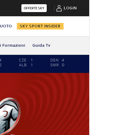
LOGIN
OFFERTE SKY
NUOTO
SKY SPORT INSIDER
i Formazioni
Guida Tv
4
CZE
1
DEN
4
2
ALB
1
SMR
0