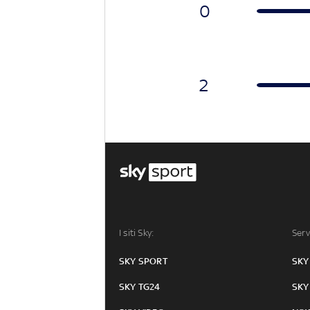
0
2
I siti Sky:
Serv
SKY SPORT
SKY
SKY TG24
SKY