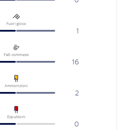
Fuori gioco
1
Falli commessi
16
Ammonizioni
2
Espulsioni
0