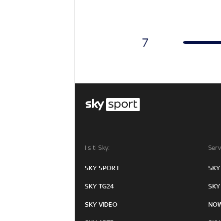
7
I siti Sky:
Serv
SKY SPORT
SKY
SKY TG24
SKY
SKY VIDEO
NO