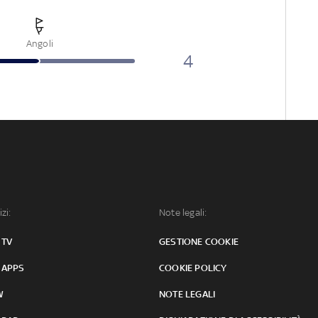
Angoli
4
izi:
Note legali:
 TV
GESTIONE COOKIE
 APPS
COOKIE POLICY
W
NOTE LEGALI