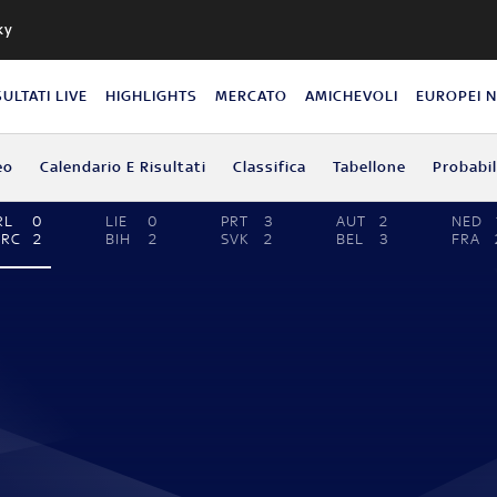
ky
SULTATI LIVE
HIGHLIGHTS
MERCATO
AMICHEVOLI
EUROPEI 
eo
Calendario E Risultati
Classifica
Tabellone
Probabil
RL
0
LIE
0
PRT
3
AUT
2
NED
GRC
2
BIH
2
SVK
2
BEL
3
FRA