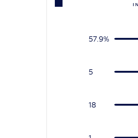
I 
57.9%
5
18
1