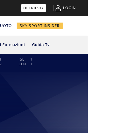
LOGIN
OFFERTE SKY
NUOTO
SKY SPORT INSIDER
i Formazioni
Guida Tv
1
ISL
1
2
LUX
1