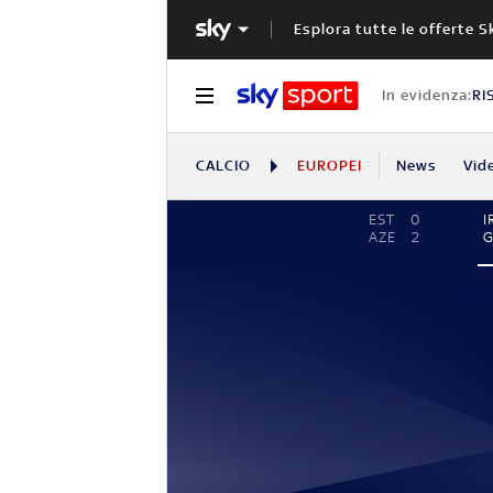
Esplora tutte le offerte S
In evidenza:
RI
CALCIO
EUROPEI
News
Vid
EST
0
I
AZE
2