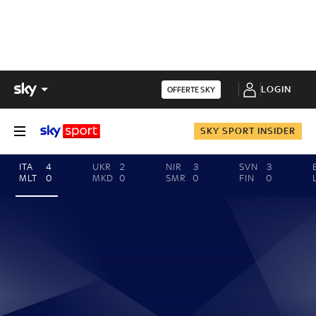
LOGIN
OFFERTE SKY
SKY SPORT INSIDER
ITA
4
UKR
2
NIR
3
SVN
3
MLT
0
MKD
0
SMR
0
FIN
0