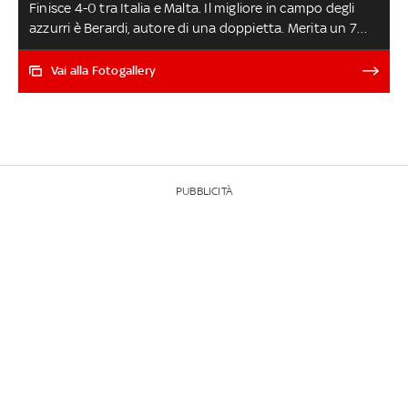
Finisce 4-0 tra Italia e Malta. Il migliore in campo degli
azzurri è Berardi, autore di una doppietta. Merita un 7
anche Bonaventura, come Frattesi entrato nel secondo
tempo. Donnarumma mai impegnato. Tutti i voti di
Vai alla Fotogallery
Stefano De Grandis
PUBBLICITÀ