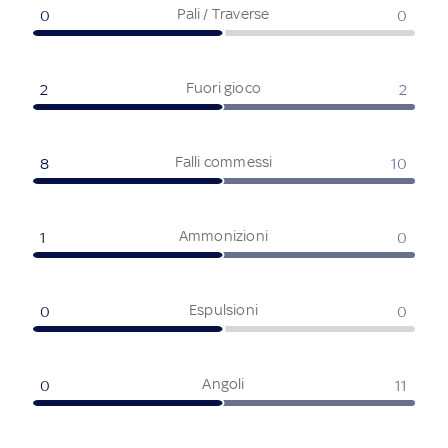
Pali / Traverse
0
0
Fuori gioco
2
2
Falli commessi
8
10
Ammonizioni
1
0
Espulsioni
0
0
Angoli
0
11