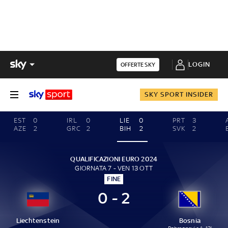
LOGIN
OFFERTE SKY
SKY SPORT INSIDER
EST
0
IRL
0
LIE
0
PRT
3
AZE
2
GRC
2
BIH
2
SVK
2
QUALIFICAZIONI EURO 2024
GIORNATA 7 - VEN 13 OTT
FINE
0 - 2
Liechtenstein
Bosnia