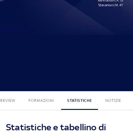
Rahmanovic A. 13'
Stevanovic M. 41'
0 - 2
PREVIEW
FORMAZIONI
STATISTICHE
NOTIZIE
Statistiche e tabellino di