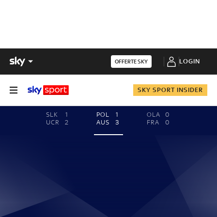
LOGIN
OFFERTE SKY
SKY SPORT INSIDER
SLK
1
POL
1
OLA
0
UCR
2
AUS
3
FRA
0