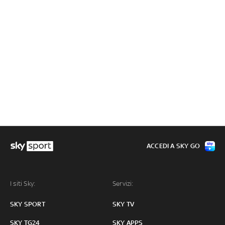
ACCEDI A SKY GO
I siti Sky:
Servizi:
SKY SPORT
SKY TV
SKY TG24
SKY APPS