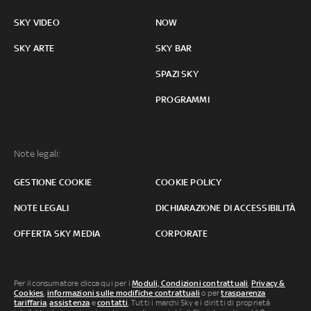
SKY VIDEO
NOW
SKY ARTE
SKY BAR
SPAZI SKY
PROGRAMMI
Note legali:
GESTIONE COOKIE
COOKIE POLICY
NOTE LEGALI
DICHIARAZIONE DI ACCESSIBILITÀ
OFFERTA SKY MEDIA
CORPORATE
Per il consumatore clicca qui per i
Moduli, Condizioni contrattuali
,
Privacy &
Cookies
,
informazioni sulle modifiche contrattuali
o per
trasparenza
tariffaria
,
assistenza
e
contatti
. Tutti i marchi Sky e i diritti di proprietà