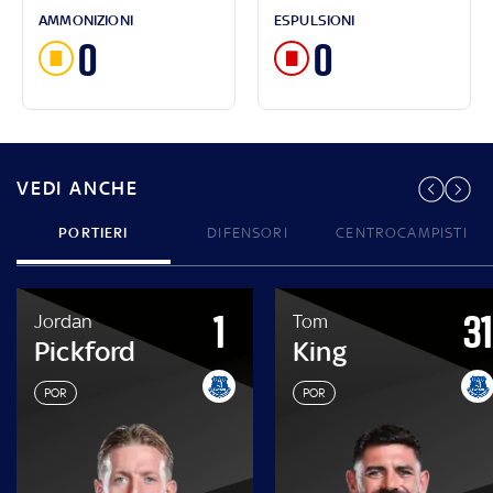
AMMONIZIONI
ESPULSIONI
0
0
VEDI ANCHE
PORTIERI
DIFENSORI
CENTROCAMPISTI
1
31
Jordan
Tom
Pickford
King
POR
POR