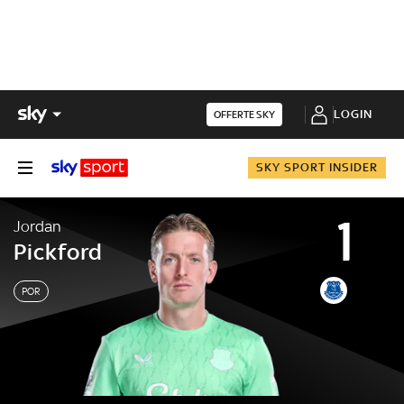
LOGIN
OFFERTE SKY
SKY SPORT INSIDER
1
Jordan
Pickford
POR
Jordan
Pickford