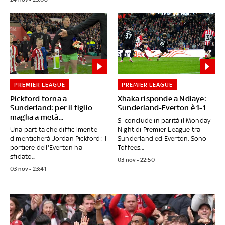
PREMIER LEAGUE
PREMIER LEAGUE
Pickford torna a
Xhaka risponde a Ndiaye:
Sunderland: per il figlio
Sunderland-Everton è 1-1
maglia a metà...
Si conclude in parità il Monday
Una partita che difficilmente
Night di Premier League tra
dimenticherà Jordan Pickford: il
Sunderland ed Everton. Sono i
portiere dell'Everton ha
Toffees...
sfidato...
03 nov - 22:50
03 nov - 23:41