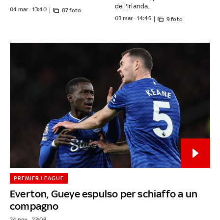
dell'Irlanda....
04 mar - 13:40
87 foto
03 mar - 14:45
9 foto
PREMIER LEAGUE
Everton, Gueye espulso per schiaffo a un
compagno
24 nov - 23:08