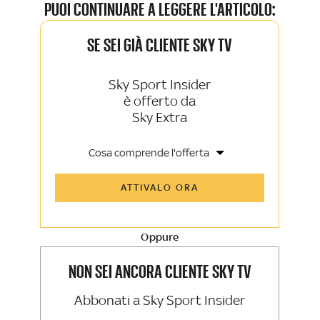
PUOI CONTINUARE A LEGGERE L'ARTICOLO:
SE SEI GIÀ CLIENTE SKY TV
Sky Sport Insider
è offerto da
Sky Extra
Cosa comprende l'offerta
Tutti gli articoli di Sky Sport Insider e
ATTIVALO ORA
Sky TG24 Insider
Opinioni, retroscena e storie
raccontate dalle grandi firme di Sky
Sport e Sky TG24
Oppure
La newsletter esclusiva di Sky Sport
Insider e Sky TG24 Insider
NON SEI ANCORA CLIENTE SKY TV
Abbonati a Sky Sport Insider