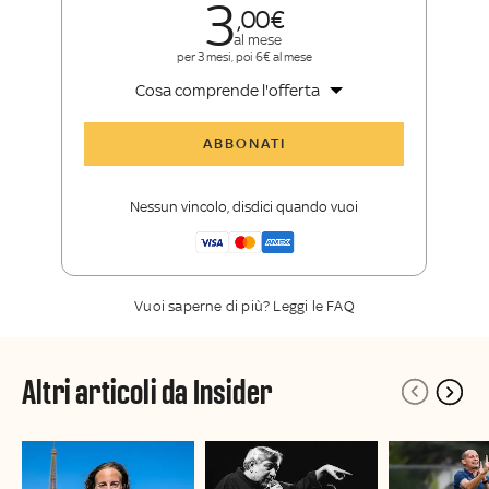
3
00
al mese
per 3 mesi, poi 6€ al mese
Cosa comprende l'offerta
Tutti gli articoli di Sky Sport Insider
ABBONATI
Opinioni, retroscena e storie
raccontate dalle grandi firme di Sky
Nessun vincolo, disdici quando vuoi
Sport
La newsletter esclusiva di Sky Sport
Insider
Vuoi saperne di più? Leggi le FAQ
Altri articoli da Insider