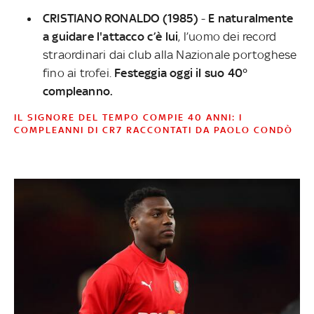
CRISTIANO RONALDO (1985)
-
E naturalmente
a guidare l'attacco c’è lui
, l’uomo dei record
straordinari dai club alla Nazionale portoghese
fino ai trofei.
Festeggia oggi il suo 40°
compleanno.
IL SIGNORE DEL TEMPO COMPIE 40 ANNI: I
COMPLEANNI DI CR7 RACCONTATI DA PAOLO CONDÒ