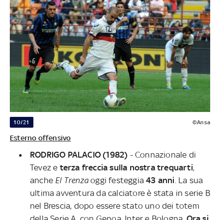
10/21
©Ansa
Esterno offensivo
RODRIGO PALACIO (1982)
- Connazionale di
Tevez e
terza freccia sulla nostra trequarti
,
anche
El
Trenza
oggi festeggia
43 anni
. La sua
ultima avventura da calciatore è stata in serie B
nel Brescia, dopo essere stato uno dei totem
della Serie A, con Genoa, Inter e Bologna.
Ora
si