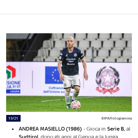
13/21
©IPA/Fotogramma
ANDREA MASIELLO (1986)
- Gioca in
Serie B,
al
Sudtirol
, dopo gli anni al Genoa e la lunga