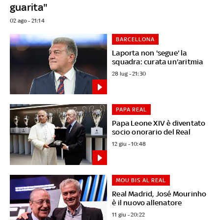
guarita"
02 ago - 21:14
BARCELLONA
Laporta non 'segue' la
squadra: curata un'aritmia
28 lug - 21:30
PAPA REAL
Papa Leone XIV è diventato
socio onorario del Real
12 giu - 10:48
MOU BIS AL REAL
Real Madrid, José Mourinho
è il nuovo allenatore
11 giu - 20:22