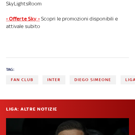
SkyLightsRoom
- Offerte Sky -
Scopri le promozioni disponibili e
attivale subito
TAG:
FAN CLUB
INTER
DIEGO SIMEONE
LIG
LIGA: ALTRE NOTIZIE