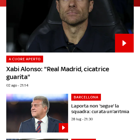
A CUORE APERTO
Xabi Alonso: "Real Madrid, cicatrice
guarita"
02 ago - 21:14
BARCELLONA
Laporta non 'segue' la
squadra: curata un'aritmia
28 lug - 21:30