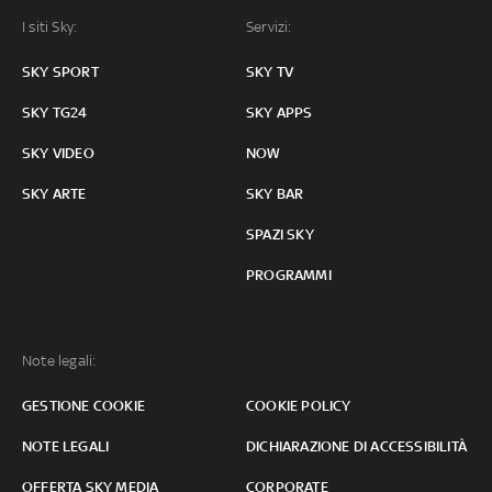
I siti Sky:
Servizi:
SKY SPORT
SKY TV
SKY TG24
SKY APPS
SKY VIDEO
NOW
SKY ARTE
SKY BAR
SPAZI SKY
PROGRAMMI
Note legali:
GESTIONE COOKIE
COOKIE POLICY
NOTE LEGALI
DICHIARAZIONE DI ACCESSIBILITÀ
OFFERTA SKY MEDIA
CORPORATE