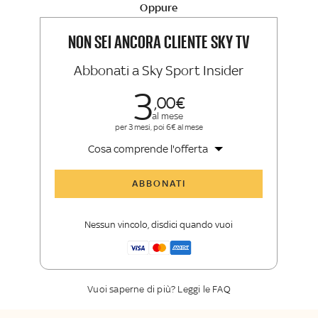
Sport e Sky TG24
Oppure
La newsletter esclusiva di Sky Sport
Insider e Sky TG24 Insider
NON SEI ANCORA CLIENTE SKY TV
Abbonati a Sky Sport Insider
3
00
al mese
per 3 mesi, poi 6€ al mese
Cosa comprende l'offerta
Tutti gli articoli di Sky Sport Insider
ABBONATI
Opinioni, retroscena e storie
raccontate dalle grandi firme di Sky
Nessun vincolo, disdici quando vuoi
Sport
La newsletter esclusiva di Sky Sport
Insider
Vuoi saperne di più? Leggi le FAQ