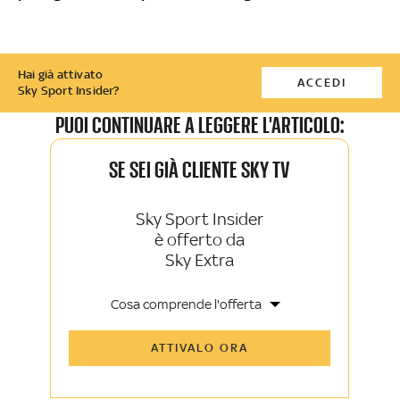
Hai già attivato
ACCEDI
Sky Sport Insider?
PUOI CONTINUARE A LEGGERE L'ARTICOLO:
SE SEI GIÀ CLIENTE SKY TV
Sky Sport Insider
è offerto da
Sky Extra
Cosa comprende l'offerta
Tutti gli articoli di Sky Sport Insider e
ATTIVALO ORA
Sky TG24 Insider
Opinioni, retroscena e storie
raccontate dalle grandi firme di Sky