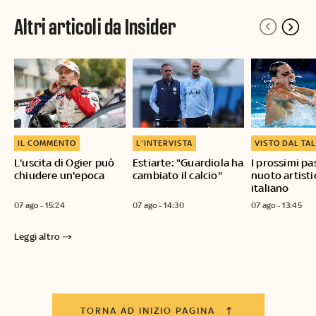
Altri articoli da Insider
IL COMMENTO
L'INTERVISTA
VISTO DAL TA
L'uscita di Ogier può
Estiarte: "Guardiola ha
I prossimi pa
chiudere un'epoca
cambiato il calcio"
nuoto artisti
italiano
07 ago - 15:24
07 ago - 14:30
07 ago - 13:45
Leggi altro
TORNA AD INIZIO PAGINA