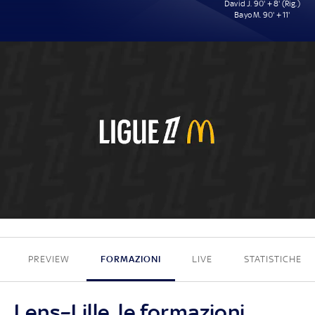
David J. 90' + 8' (Rig.)
Bayo M. 90' + 11'
0 - 2
PREVIEW
FORMAZIONI
LIVE
STATISTICHE
Lens–Lille, le formazioni