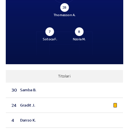
28
Thomasson A.
7
8
Sotoca F.
Nzola M.
Titolari
30
Samba B.
24
Gradit J.
4
Danso K.