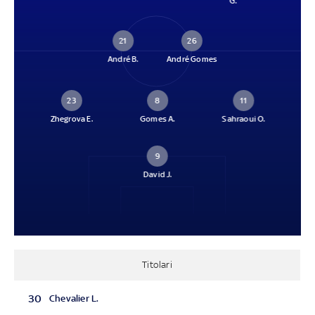
G.
21
26
André B.
André Gomes
23
8
11
Zhegrova E.
Gomes A.
Sahraoui O.
9
David J.
Titolari
30
Chevalier L.