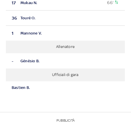
66'
17
Mukau N.
36
Touré O.
1
Mannone V.
Allenatore
-
Génésio B.
Ufficiali di gara
Bastien B.
PUBBLICITÀ