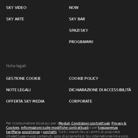
SKY VIDEO
NOW
SKY ARTE
SKY BAR
SPAZI SKY
PROGRAMMI
Note legali:
GESTIONE COOKIE
COOKIE POLICY
NOTE LEGALI
DICHIARAZIONE DI ACCESSIBILITÀ
OFFERTA SKY MEDIA
CORPORATE
Per il consumatore clicca qui per i
Moduli, Condizioni contrattuali
,
Privacy &
Cookies
,
informazioni sulle modifiche contrattuali
o per
trasparenza
tariffaria
,
assistenza
e
contatti
. Tutti i marchi Sky e i diritti di proprietà
intellettuale in essi contenuti, sono di proprietà di Sky international AG e sono