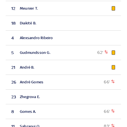
12
Meunier T.
18
Diakité B.
4
Alexsandro Ribeiro
62'
5
Gudmundsson G.
21
André B.
66'
26
André Gomes
23
Zhegrova E.
66'
8
Gomes A.
83'
11
Sahraoui O.