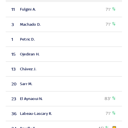
71'
11
Fulgini A.
71'
3
Machado D.
1
Petric D.
15
Ojediran H.
13
Chávez J.
20
Sarr M.
83'
23
El Aynaoui N.
71'
36
Labeau-Lascary R.