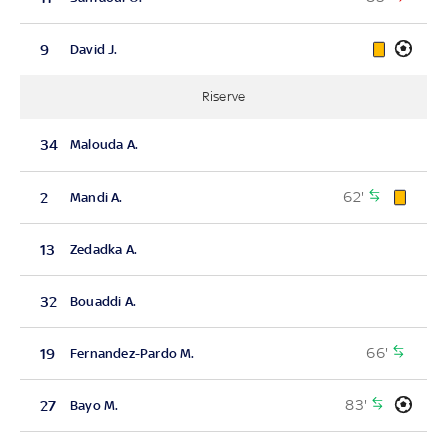
9
David J.
Riserve
34
Malouda A.
62'
2
Mandi A.
13
Zedadka A.
32
Bouaddi A.
66'
19
Fernandez-Pardo M.
83'
27
Bayo M.