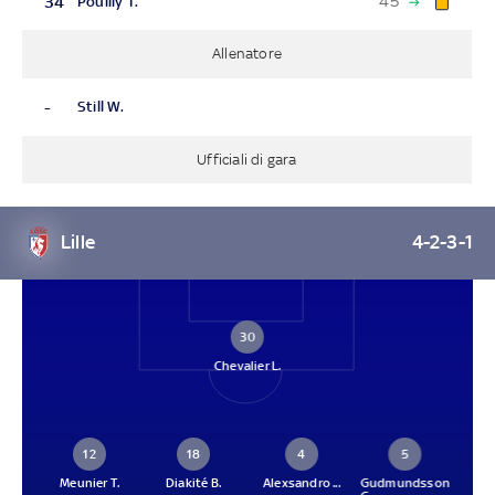
45'
34
Pouilly T.
Allenatore
-
Still W.
Ufficiali di gara
Lille
4-2-3-1
30
Chevalier L.
12
18
4
5
Meunier T.
Diakité B.
Alexsandro ...
Gudmundsson