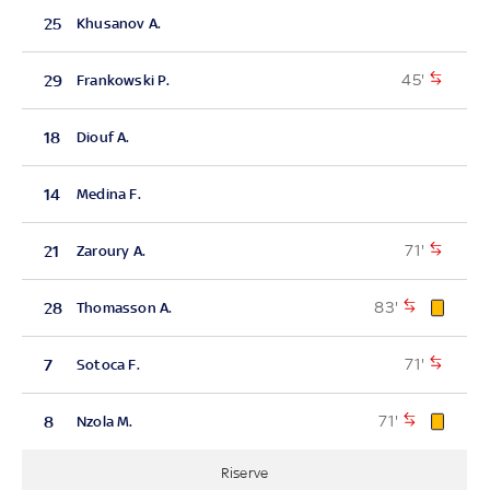
25
Khusanov A.
45'
29
Frankowski P.
18
Diouf A.
14
Medina F.
71'
21
Zaroury A.
83'
28
Thomasson A.
71'
7
Sotoca F.
71'
8
Nzola M.
Riserve