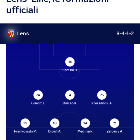
ufficiali
Lens
3-4-1-2
30
Samba B.
24
4
25
Gradit J.
Danso K.
Khusanov A.
29
18
14
21
Frankowski P.
Diouf A.
Medina F.
Zaroury A.