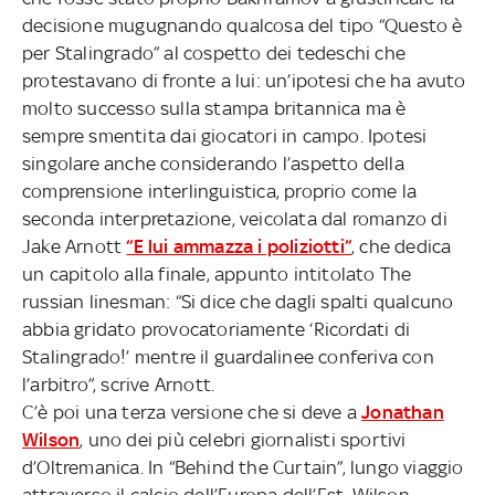
decisione mugugnando qualcosa del tipo “Questo è
per Stalingrado” al cospetto dei tedeschi che
protestavano di fronte a lui: un’ipotesi che ha avuto
molto successo sulla stampa britannica ma è
sempre smentita dai giocatori in campo. Ipotesi
singolare anche considerando l’aspetto della
comprensione interlinguistica, proprio come la
seconda interpretazione, veicolata dal romanzo di
Jake Arnott
“E lui ammazza i poliziotti”
, che dedica
un capitolo alla finale, appunto intitolato The
russian linesman: “Si dice che dagli spalti qualcuno
abbia gridato provocatoriamente ‘Ricordati di
Stalingrado!’ mentre il guardalinee conferiva con
l’arbitro”, scrive Arnott.
C’è poi una terza versione che si deve a
Jonathan
Wilson
, uno dei più celebri giornalisti sportivi
d’Oltremanica. In “Behind the Curtain”, lungo viaggio
attraverso il calcio dell’Europa dell’Est, Wilson