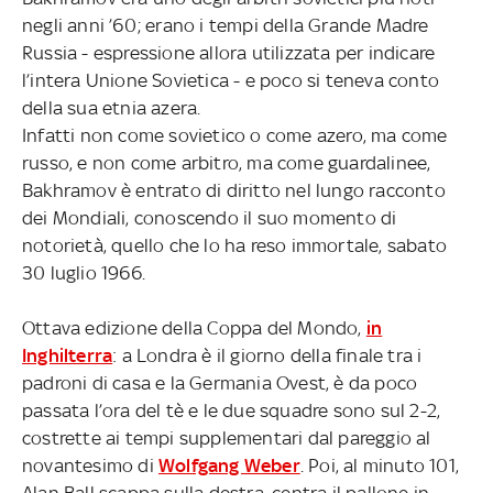
negli anni ’60; erano i tempi della Grande Madre
Russia - espressione allora utilizzata per indicare
l’intera Unione Sovietica - e poco si teneva conto
della sua etnia azera.
Infatti non come sovietico o come azero, ma come
russo, e non come arbitro, ma come guardalinee,
Bakhramov è entrato di diritto nel lungo racconto
dei Mondiali, conoscendo il suo momento di
notorietà, quello che lo ha reso immortale, sabato
30 luglio 1966.
Ottava edizione della Coppa del Mondo,
in
Inghilterra
: a Londra è il giorno della finale tra i
padroni di casa e la Germania Ovest, è da poco
passata l’ora del tè e le due squadre sono sul 2-2,
costrette ai tempi supplementari dal pareggio al
novantesimo di
Wolfgang Weber
. Poi, al minuto 101,
Alan Ball scappa sulla destra, centra il pallone in