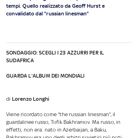
tempi. Quello realizzato da Geoff Hurst e
convalidato dal "russian linesman"
SONDAGGIO: SCEGLI I 23 AZZURRI PER IL
SUDAFRICA
GUARDA L'ALBUM DEI MONDIALI
di
Lorenzo Longhi
Viene ricordato come “the russian linesman”, il
guardalinee russo, Tofik Bakhramov. Ma russo, in
effetti, non era: nato in Azerbaijan, a Baku,
Bakhramov era uno degli arbitri sovietici più noti