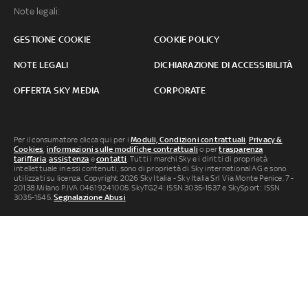
Note legali:
GESTIONE COOKIE
COOKIE POLICY
NOTE LEGALI
DICHIARAZIONE DI ACCESSIBILITÀ
OFFERTA SKY MEDIA
CORPORATE
Per il consumatore clicca qui per i
Moduli, Condizioni contrattuali
,
Privacy &
Cookies
,
informazioni sulle modifiche contrattuali
o per
trasparenza
tariffaria
,
assistenza
e
contatti
. Tutti i marchi Sky e i diritti di proprietà
intellettuale in essi contenuti, sono di proprietà di Sky international AG e sono
utilizzati su licenza. Copyright 2026 Sky Italia - Sky Italia Srl Via Monte Penice, 7 -
20138 Milano P.IVA 04619241005. SkyTG24: ISSN 3035-1537 e SkySport: ISSN
3035-1545.
Segnalazione Abusi