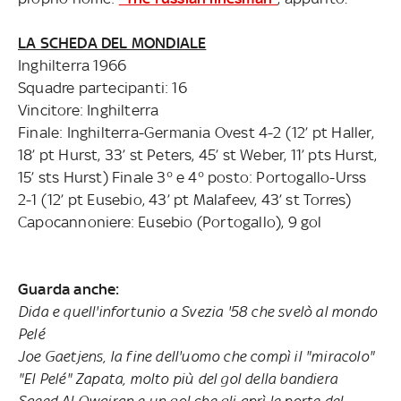
LA SCHEDA DEL MONDIALE
Inghilterra 1966
Squadre partecipanti: 16
Vincitore: Inghilterra
Finale: Inghilterra-Germania Ovest 4-2 (12’ pt Haller,
18’ pt Hurst, 33’ st Peters, 45’ st Weber, 11’ pts Hurst,
15’ sts Hurst) Finale 3° e 4° posto: Portogallo-Urss
2-1 (12’ pt Eusebio, 43’ pt Malafeev, 43’ st Torres)
Capocannoniere: Eusebio (Portogallo), 9 gol
Guarda anche:
Dida e quell'infortunio a Svezia '58 che svelò al mondo
Pelé
Joe Gaetjens, la fine dell'uomo che compì il "miracolo"
"El Pelé" Zapata, molto più del gol della bandiera
Saeed Al Owairan e un gol che gli aprì le porte del