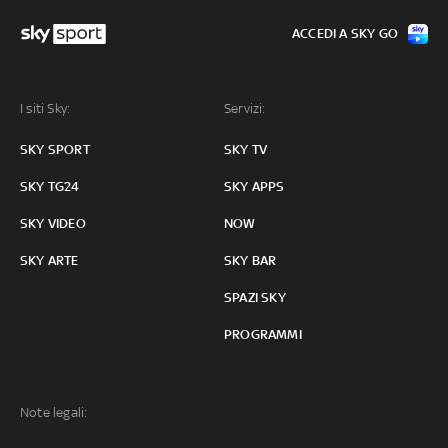
ACCEDI A SKY GO
I siti Sky:
Servizi:
SKY SPORT
SKY TV
SKY TG24
SKY APPS
SKY VIDEO
NOW
SKY ARTE
SKY BAR
SPAZI SKY
PROGRAMMI
Note legali: