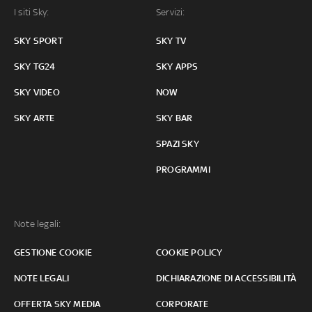
I siti Sky:
Servizi:
SKY SPORT
SKY TV
SKY TG24
SKY APPS
SKY VIDEO
NOW
SKY ARTE
SKY BAR
SPAZI SKY
PROGRAMMI
Note legali:
GESTIONE COOKIE
COOKIE POLICY
NOTE LEGALI
DICHIARAZIONE DI ACCESSIBILITÀ
OFFERTA SKY MEDIA
CORPORATE