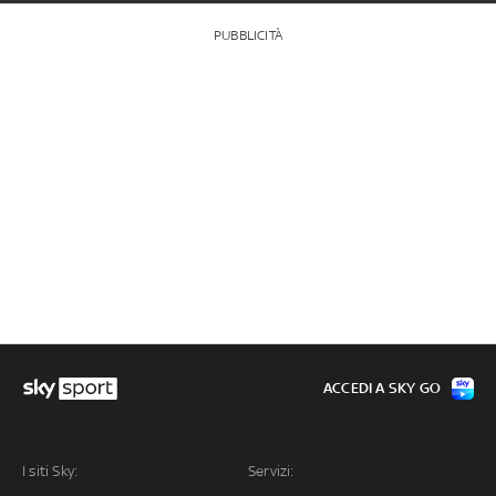
PUBBLICITÀ
ACCEDI A SKY GO
I siti Sky:
Servizi: