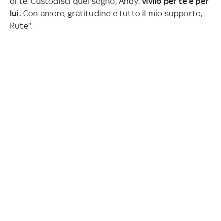
di te. Custodisci quel sogno, Andy:
vivilo per te e per
lui.
Con amore, gratitudine e tutto il mio supporto,
Rute".