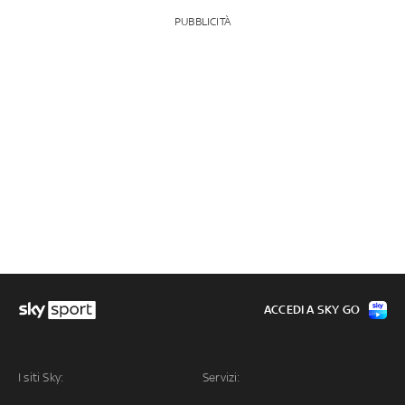
PUBBLICITÀ
ACCEDI A SKY GO
I siti Sky:
Servizi: