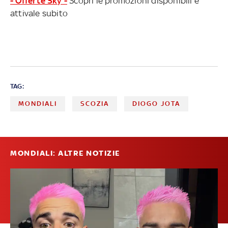
- Offerte Sky -
Scopri le promozioni disponibili e
attivale subito
TAG:
MONDIALI
SCOZIA
DIOGO JOTA
MONDIALI: ALTRE NOTIZIE