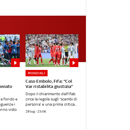
MONDIALI
Caso Embolo, Fifa: "Col
avviato
Var ristabilita giustizia"
Dopo il chiarimento dell'Ifab
 a fondo e
circa la regola sugli 'scambi di
eguenze i
persona' e una prima critica...
anno visto
28 lug - 23:06