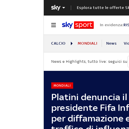
Esplora tutte le offerte S
In evidenza:
RI
CALCIO
MONDIALI
News
Vi
News e Highlights, tutto live: seguici su
MONDIALI
Platini denuncia il
presidente Fifa In
per diffamazione 
traffico di influen