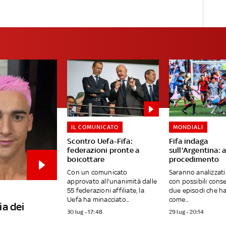
IL COMUNICATO
MONDIALI
Scontro Uefa-Fifa:
Fifa indaga
federazioni pronte a
sull'Argentina: 
boicottare
procedimento
Con un comunicato
Saranno analizzati
approvato all'unanimità dalle
con possibili cons
55 federazioni affiliate, la
due episodi che h
Uefa ha minacciato...
come...
ia dei
30 lug - 17:48
29 lug - 20:14