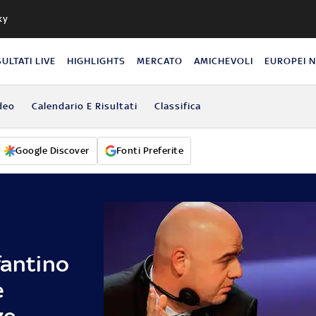
ky
SULTATI LIVE
HIGHLIGHTS
MERCATO
AMICHEVOLI
EUROPEI 
deo
Calendario E Risultati
Classifica
Google Discover
Fonti Preferite
fantino
e
ze