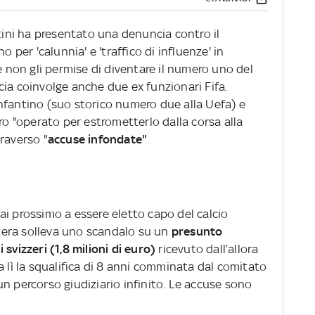
atini ha presentato una denuncia contro il
o per 'calunnia' e 'traffico di influenze' in
e non gli permise di diventare il numero uno del
ia coinvolge anche due ex funzionari Fifa.
nfantino (suo storico numero due alla Uefa) e
ero "operato per estrometterlo dalla corsa alla
raverso "
accuse infondate"
ai prossimo a essere eletto capo del calcio
era solleva uno scandalo su un
presunto
svizzeri (1,8 milioni di euro)
ricevuto dall’allora
a lì la squalifica di 8 anni comminata dal comitato
e un percorso giudiziario infinito. Le accuse sono