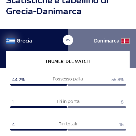
Statistiche e tabellino di
Grecia-Danimarca
Grecia
Danimarca
VS
I NUMERI DEL MATCH
Possesso palla
44.2%
55.8%
Tiri in porta
1
8
Tiri totali
4
15