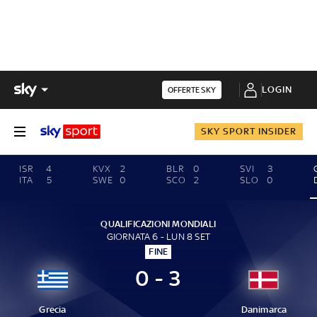
LOGIN
OFFERTE SKY
SKY SPORT INSIDER
ISR
4
KVX
2
BLR
0
SVI
3
ITA
5
SWE
0
SCO
2
SLO
0
QUALIFICAZIONI MONDIALI
GIORNATA 6 - LUN 8 SET
FINE
0 - 3
Grecia
Danimarca