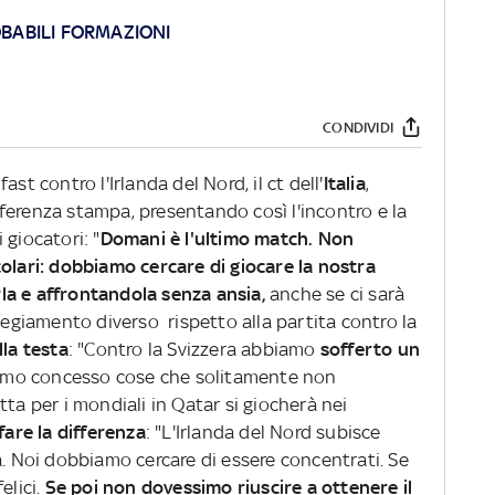
OBABILI FORMAZIONI
CONDIVIDI
lfast contro l'Irlanda del Nord, il ct dell'
Italia
,
nferenza stampa, presentando così l'incontro e la
 giocatori: "
Domani è l'ultimo match. Non
colari: dobbiamo cercare di giocare la nostra
erla e affrontandola senza ansia,
anche se ci sarà
ttegiamento diverso rispetto alla partita contro la
la testa
: "Contro la Svizzera abbiamo
sofferto un
biamo concesso cose che solitamente non
ta per i mondiali in Qatar si giocherà nei
fare la differenza
: "L'Irlanda del Nord subisce
à. Noi dobbiamo cercare di essere concentrati. Se
elici.
Se poi non dovessimo riuscire a ottenere il