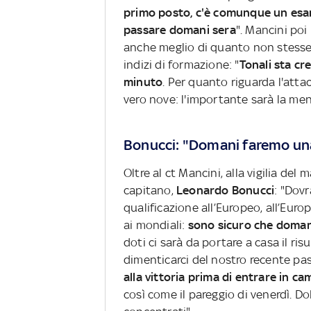
primo posto, c'è comunque un esam
passare domani sera
". Mancini poi
anche meglio di quanto non stesse c
indizi di formazione: "
Tonali sta c
minuto
. Per quanto riguarda l'atta
vero nove: l'importante sarà la men
Bonucci: "Domani faremo un
Oltre al ct Mancini, alla vigilia del
capitano,
Leonardo Bonucci
: "Dovr
qualificazione all’Europeo, all’Euro
ai mondiali:
sono sicuro che doman
doti ci sarà da portare a casa il ris
dimenticarci del nostro recente pa
alla vittoria prima di entrare in c
così come il pareggio di venerdì. 