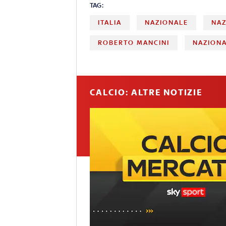
TAG:
ITALIA
NAZIONALE
NAZ
ROBERTO MANCINI
NAZIONA
CALCIO: ALTRE NOTIZIE