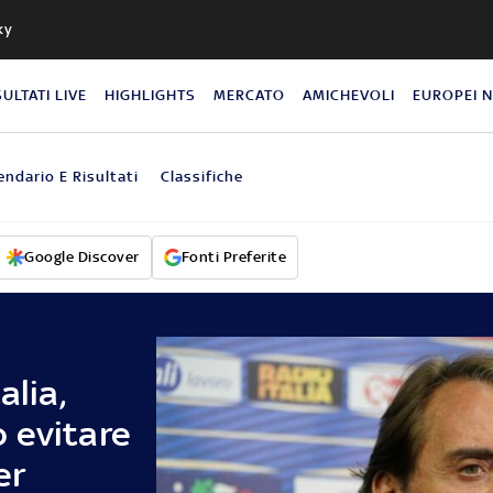
ky
SULTATI LIVE
HIGHLIGHTS
MERCATO
AMICHEVOLI
EUROPEI 
endario E Risultati
Classifiche
Google Discover
Fonti Preferite
alia,
 evitare
er