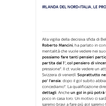
IRLANDA DEL NORD-ITALIA, LE PR
Alla vigilia della decisiva sfida di Be
Roberto Mancini
, ha parlato in co
mentalità che vuole vedere nei suoi
possiamo fare tanti pensieri parti
partita dal 1', col pensiero di vinc
pressione". Il ct vuole vedere un a
Svizzera di venerdì.
Soprattutto nel
po' l'ansia
: dopo il gol subito ab
concediamo". La qualificazione diret
dettagli
. Anche
un gol in più potrà 
poco in casa loro. Un motivo ci sar
saremo bravi a fare più gol saremo f