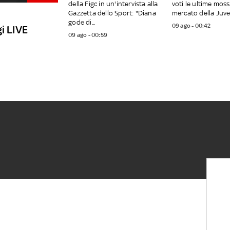
della Figc in un'intervista alla
voti le ultime moss
Gazzetta dello Sport: "Diana
mercato della Juven
gode di...
09 ago - 00:42
i LIVE
09 ago - 00:59