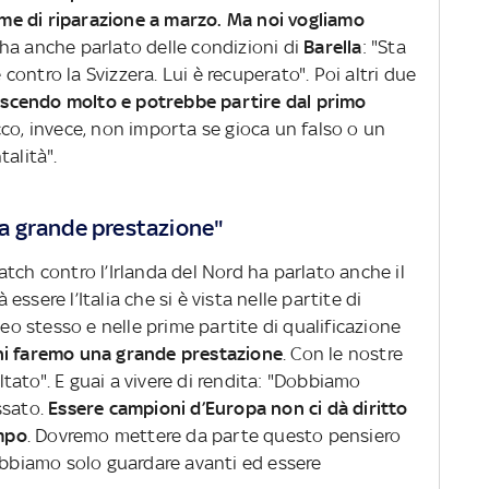
e di riparazione a marzo. Ma noi vogliamo
 ha anche parlato delle condizioni di
Barella
: "Sta
ontro la Svizzera. Lui è recuperato". Poi altri due
rescendo molto e potrebbe partire dal primo
cco, invece, non importa se gioca un falso o un
talità".
a grande prestazione"
 match contro l’Irlanda del Nord ha parlato anche il
à essere l’Italia che si è vista nelle partite di
peo stesso e nelle prime partite di qualificazione
i faremo una grande prestazione
. Con le nostre
ultato". E guai a vivere di rendita: "Dobbiamo
ssato.
Essere campioni d’Europa non ci dà diritto
ampo
. Dovremo mettere da parte questo pensiero
Dobbiamo solo guardare avanti ed essere