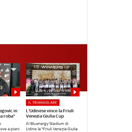
IL TRIANGOLARE
egovic in
L'Udinese vince la Friuli
ta roba"
Venezia Giulia Cup
o
Al Bluenergy Stadium di
ve a pieni
Udine la "Friuli Venezia Giulia