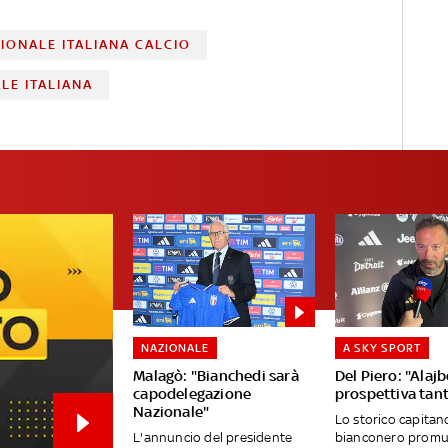
IONALE ITALIANA CALCIO
LE ITALIANA
NAZIONALE
A SKY SPORT
Malagò: "Bianchedi sarà
Del Piero: "Alajb
capodelegazione
prospettiva tan
Nazionale"
Lo storico capitan
L'annuncio del presidente
bianconero promuo