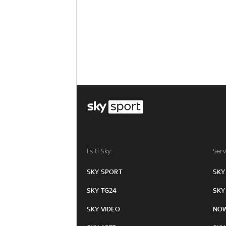
I siti Sky:
Serv
SKY SPORT
SKY
SKY TG24
SKY
SKY VIDEO
NO