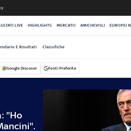
ky
SULTATI LIVE
HIGHLIGHTS
MERCATO
AMICHEVOLI
EUROPEI 
endario E Risultati
Classifiche
Google Discover
Fonti Preferite
a: "Ho
Mancini".