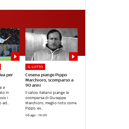
IL LUTTO
dea per
Cesena piange Pippo
Marchioro, scomparso a
90 anni
a a
to in
Il calcio italiano piange la
cco i
scomparsa di Giuseppe
 ad...
Marchioro, meglio noto come
Pippo, ex...
06 ago - 14:00