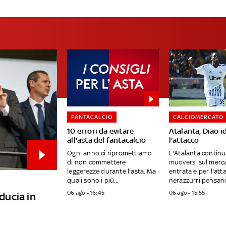
FANTACALCIO
CALCIOMERCATO
10 errori da evitare
Atalanta, Diao i
all'asta del fantacalcio
l'attacco
Ogni anno ci ripromettiamo
L'Atalanta continu
di non commettere
muoversi sul merca
leggerezze durante l'asta. Ma
entrata e per l'atta
quali sono i più...
nerazzurri pensano
06 ago - 16:45
06 ago - 15:55
iducia in