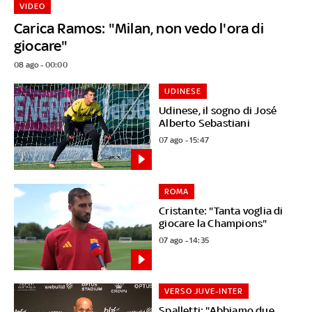
VIDEO
Carica Ramos: "Milan, non vedo l'ora di
giocare"
08 ago - 00:00
UDINESE
Udinese, il sogno di José
Alberto Sebastiani
07 ago - 15:47
ROMA
Cristante: "Tanta voglia di
giocare la Champions"
07 ago - 14:35
VERSO JUVE-INTER
Spalletti: "Abbiamo due