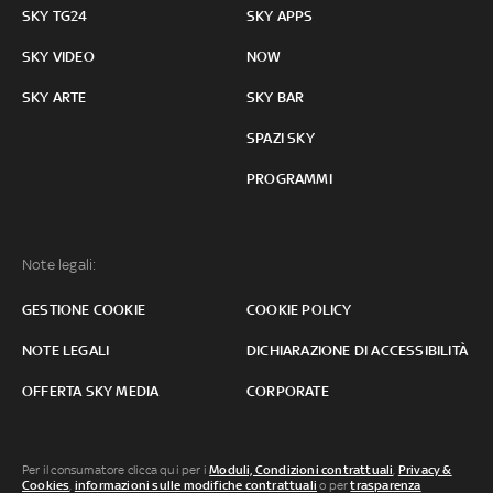
SKY TG24
SKY APPS
SKY VIDEO
NOW
SKY ARTE
SKY BAR
SPAZI SKY
PROGRAMMI
Note legali:
GESTIONE COOKIE
COOKIE POLICY
NOTE LEGALI
DICHIARAZIONE DI ACCESSIBILITÀ
OFFERTA SKY MEDIA
CORPORATE
Per il consumatore clicca qui per i
Moduli, Condizioni contrattuali
,
Privacy &
Cookies
,
informazioni sulle modifiche contrattuali
o per
trasparenza