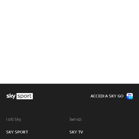
ACCEDI A SKY GO
I siti Sky:
Servizi:
SKY SPORT
SKY TV