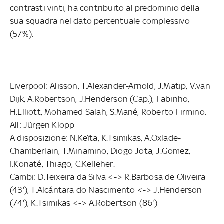
contrasti vinti, ha contribuito al predominio della
sua squadra nel dato percentuale complessivo
(57%).
Liverpool: Alisson, T.Alexander-Arnold, J.Matip, V.van
Dijk, A.Robertson, J.Henderson (Cap.), Fabinho,
H.Elliott, Mohamed Salah, S.Mané, Roberto Firmino.
All: Jürgen Klopp
A disposizione: N.Keïta, K.Tsimikas, A.Oxlade-
Chamberlain, T.Minamino, Diogo Jota, J.Gomez,
I.Konaté, Thiago, C.Kelleher.
Cambi: D.Teixeira da Silva <-> R.Barbosa de Oliveira
(43'), T.Alcántara do Nascimento <-> J.Henderson
(74'), K.Tsimikas <-> A.Robertson (86')