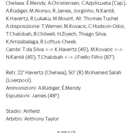
Chelsea: É.Mendy, A.Christensen, C.Azpilicueta (Cap.),
A.Rüdiger, M.Alonso, R.James, Jorginho, N.Kanté,
K.Havertz, R.Lukaku, M.Mount. All: Thomas Tuchel
A disposizione: T.Werner, M.Kovacic, C.Hudson-Odoi,
T.Chalobah, B.Chilwell, H.Ziyech, Thiago Silva,
K.Arrizabalaga, R.Loftus-Cheek.
Cambi: T.da Silva <-> K.Havertz (45'), M.Kovacic <->
N.Kanté (45'), T.Chalobah <-> J.Frello Filho (87')
Reti: 22' Havertz (Chelsea), 50' (R) Mohamed Salah
(Liverpool).
Ammonizioni: A.Rüdiger, É.Mendy
Espulsioni: James (48°)
Stadio: Anfield
Arbitro: Anthony Taylor
PUBBLICITÀ