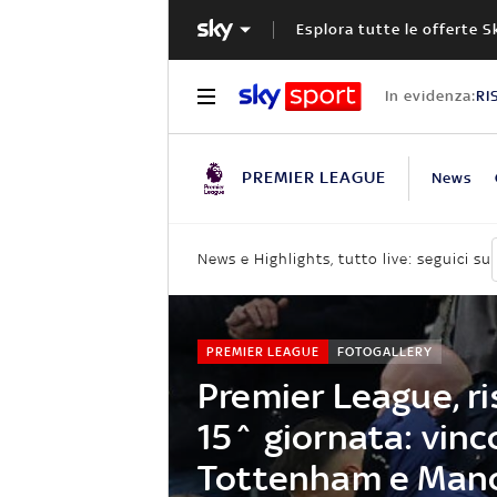
Esplora tutte le offerte S
In evidenza:
RI
PREMIER LEAGUE
News
News e Highlights, tutto live: seguici su
PREMIER LEAGUE
FOTOGALLERY
Premier League, ri
15^ giornata: vin
Tottenham e Man