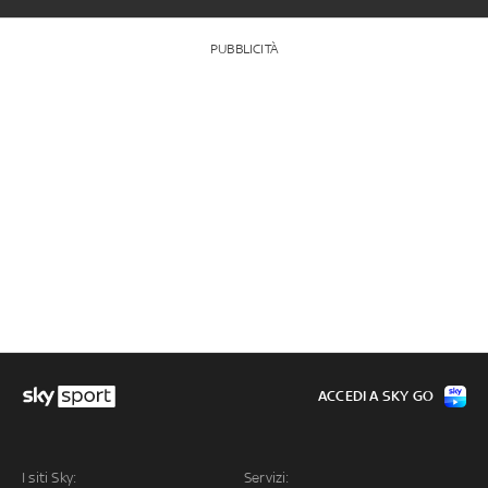
PUBBLICITÀ
ACCEDI A SKY GO
I siti Sky:
Servizi: