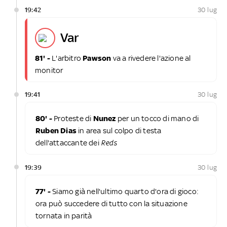
19:42
30 lug
var
81' -
L'arbitro
Pawson
va a rivedere l'azione al
monitor
19:41
30 lug
80' -
Proteste di
Nunez
per un tocco di mano di
Ruben
Dias
in area sul colpo di testa
dell'attaccante dei
Reds
19:39
30 lug
77' -
Siamo già nell'ultimo quarto d'ora di gioco:
ora può succedere di tutto con la situazione
tornata in parità