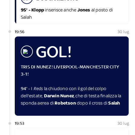
95' - Klopp
inserisce anche
Jones
al posto di
Salah
19:56
30 lug
GOL!
TRIS DI NUNEZ! LIVERPOOL-MANCHESTER CITY
3-1!
94' -
I
Reds
la chiudono con il gol del colpo
dell'estate,
Darwin Nunez
, che di testa finalizza la
sponda aerea di
Robetson
dopo il cross di
Salah
19:53
30 lug