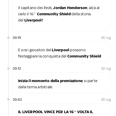
Il capitano dei
Reds,
Jordan Henderson
, alza al
cielo il 16^
Community Shield
della storia
del
Liverpool!
20:15
30 lug
E ora i giocatori del
Liverpool
possono
festeggiare la conquista del
Community Shield
20:12
30 lug
Inizia il momento della premiazione
, si parte
dalla terna arbitrale
20:02
30 lug
IL LIVERPOOL VINCE PER LA 16^ VOLTA IL