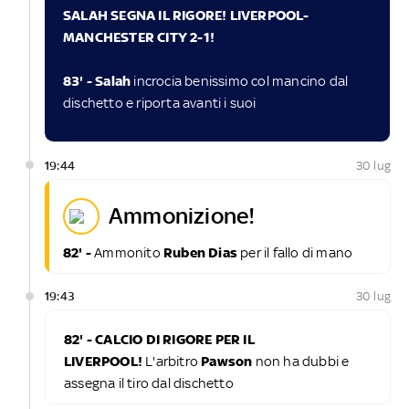
SALAH SEGNA IL RIGORE! LIVERPOOL-
MANCHESTER CITY 2-1!
83' - Salah
incrocia benissimo col mancino dal
dischetto e riporta avanti i suoi
19:44
30 lug
ammonizione!
82' -
Ammonito
Ruben Dias
per il fallo di mano
19:43
30 lug
82' - CALCIO DI RIGORE PER IL
LIVERPOOL!
L'arbitro
Pawson
non ha dubbi e
assegna il tiro dal dischetto