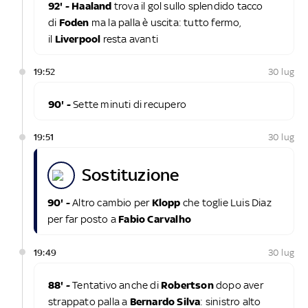
92' - Haaland
trova il gol sullo splendido tacco
di
Foden
ma la palla è uscita: tutto fermo,
il
Liverpool
resta avanti
19:52
30 lug
90' -
Sette minuti di recupero
19:51
30 lug
sostituzione
90' -
Altro cambio per
Klopp
che toglie Luis Diaz
per far posto a
Fabio Carvalho
19:49
30 lug
88' -
Tentativo anche di
Robertson
dopo aver
strappato palla a
Bernardo Silva
: sinistro alto