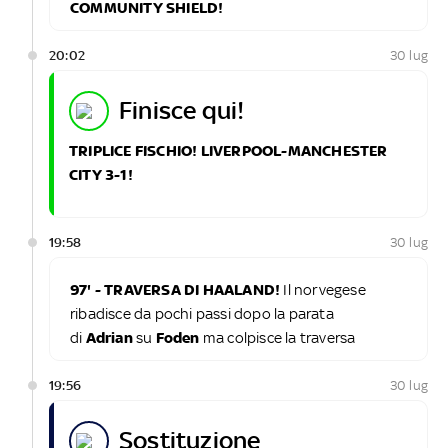
COMMUNITY SHIELD!
20:02
30 lug
finisce qui!
TRIPLICE FISCHIO! LIVERPOOL-MANCHESTER
CITY 3-1!
19:58
30 lug
97' - TRAVERSA DI HAALAND!
Il norvegese
ribadisce da pochi passi dopo la parata
di
Adrian
su
Foden
ma colpisce la traversa
19:56
30 lug
sostituzione