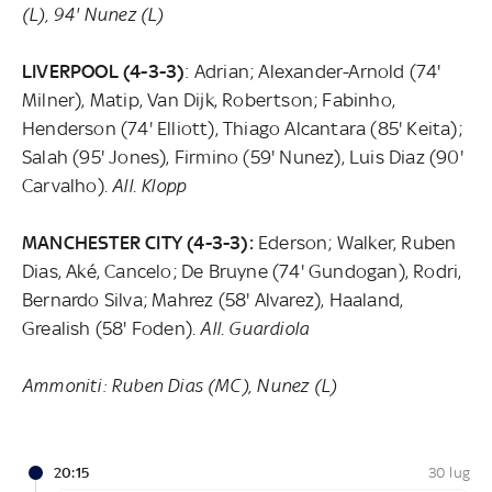
(L), 94' Nunez (L)
LIVERPOOL (4-3-3)
: Adrian; Alexander-Arnold (74'
Milner), Matip, Van Dijk, Robertson; Fabinho,
Henderson (74' Elliott), Thiago Alcantara (85' Keita);
Salah (95' Jones), Firmino (59' Nunez), Luis Diaz (90'
Carvalho).
All. Klopp
MANCHESTER CITY (4-3-3):
Ederson; Walker, Ruben
Dias, Aké, Cancelo; De Bruyne (74' Gundogan), Rodri,
Bernardo Silva; Mahrez (58' Alvarez), Haaland,
Grealish (58' Foden).
All. Guardiola
Ammoniti: Ruben Dias (MC), Nunez (L)
20:15
30 lug