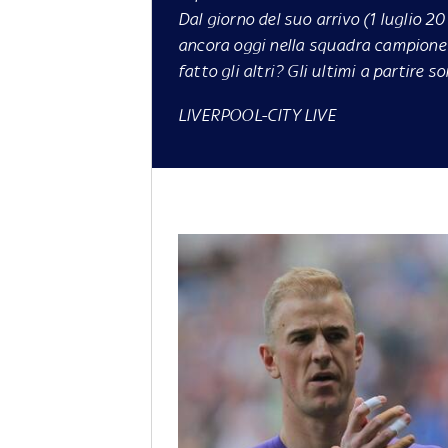
Dal giorno del suo arrivo (1 luglio 2
ancora oggi nella squadra campione d
fatto gli altri? Gli ultimi a partire 
LIVERPOOL-CITY LIVE