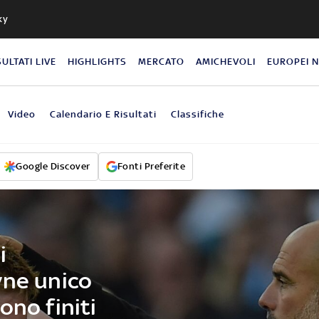
ky
SULTATI LIVE
HIGHLIGHTS
MERCATO
AMICHEVOLI
EUROPEI 
Video
Calendario E Risultati
Classifiche
Google Discover
Fonti Preferite
i
yne unico
ono finiti