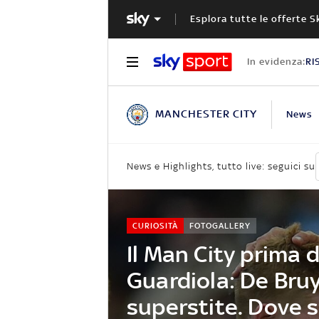
Esplora tutte le offerte S
In evidenza:
RI
MANCHESTER CITY
News
News e Highlights, tutto live: seguici su
CURIOSITÀ
FOTOGALLERY
Il Man City prima d
Guardiola: De Bru
superstite. Dove s