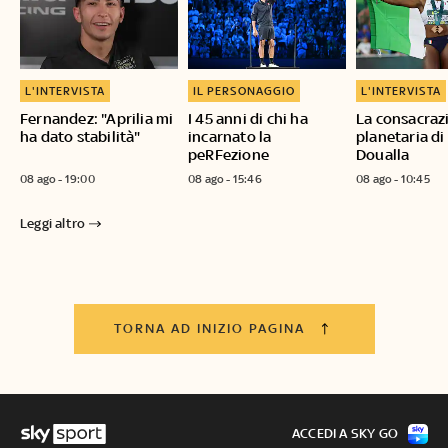
L'INTERVISTA
IL PERSONAGGIO
L'INTERVISTA
Fernandez: "Aprilia mi
I 45 anni di chi ha
La consacraz
ha dato stabilità"
incarnato la
planetaria di
peRFezione
Doualla
08 ago - 19:00
08 ago - 15:46
08 ago - 10:45
Leggi altro
TORNA AD INIZIO PAGINA
ACCEDI A SKY GO