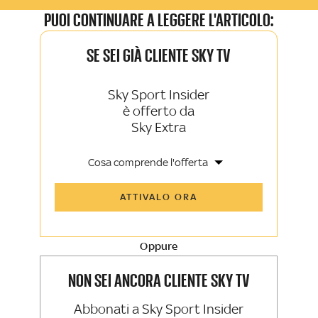
PUOI CONTINUARE A LEGGERE L'ARTICOLO:
SE SEI GIÀ CLIENTE SKY TV
Sky Sport Insider
è offerto da
Sky Extra
Cosa comprende l'offerta
Tutti gli articoli di Sky Sport Insider e
ATTIVALO ORA
Sky TG24 Insider
Opinioni, retroscena e storie
raccontate dalle grandi firme di Sky
Sport e Sky TG24
Oppure
La newsletter esclusiva di Sky Sport
Insider e Sky TG24 Insider
NON SEI ANCORA CLIENTE SKY TV
Abbonati a Sky Sport Insider