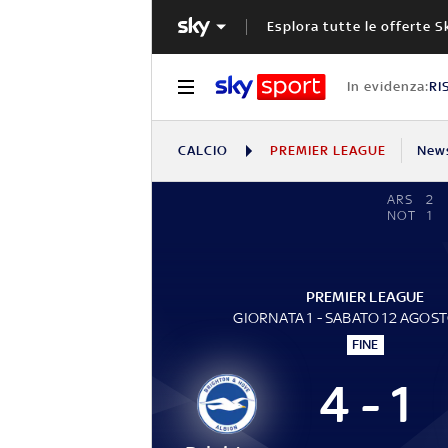
Esplora tutte le offerte S
In evidenza:
RI
CALCIO
PREMIER LEAGUE
New
ARS
2
NOT
1
PREMIER LEAGUE
GIORNATA 1 - SABATO 12 AGOS
FINE
4 - 1