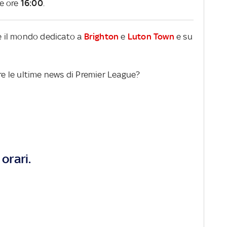
le ore
16:00
.
re il mondo dedicato a
Brighton
e
Luton Town
e su
ere le ultime news di Premier League?
orari.