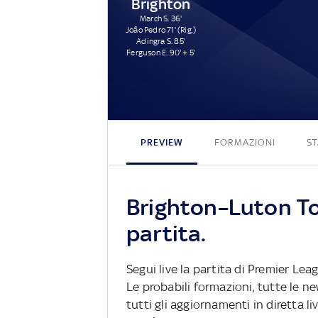
Brighton
March S. 36'
João Pedro 71' (Rig.)
Adingra S. 85'
Ferguson E. 90' + 5'
PREVIEW
FORMAZIONI
ST
Brighton–Luton To
partita.
Segui live la partita di Premier Le
Le probabili formazioni, tutte le n
tutti gli aggiornamenti in diretta li