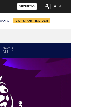
LOGIN
OFFERTE SKY
NUOTO
SKY SPORT INSIDER
NEW
5
AST
1