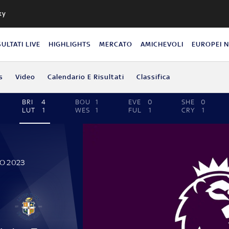
ky
SULTATI LIVE
HIGHLIGHTS
MERCATO
AMICHEVOLI
EUROPEI 
s
Video
Calendario E Risultati
Classifica
BRI
4
BOU
1
EVE
0
SHE
0
LUT
1
WES
1
FUL
1
CRY
1
TO 2023