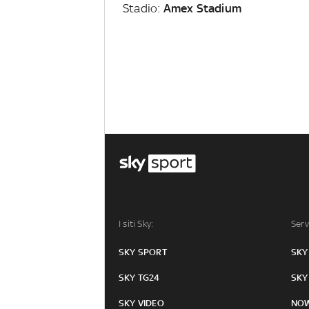
Stadio:
Amex Stadium
I siti Sky:
Serv
SKY SPORT
SKY
SKY TG24
SKY
SKY VIDEO
NO