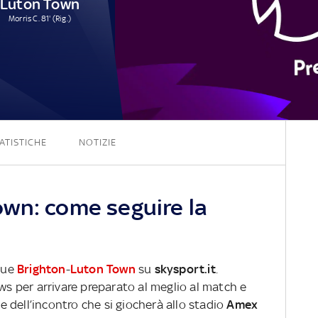
Luton Town
Morris C. 81' (Rig.)
4 - 1
ATISTICHE
NOTIZIE
wn: come seguire la
ague
Brighton
-
Luton Town
su
skysport.it
.
ews per arrivare preparato al meglio al match e
ve dell’incontro che si giocherà allo stadio
Amex