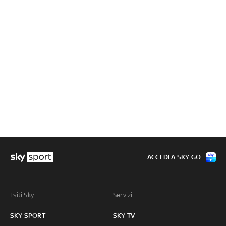
ACCEDI A SKY GO
I siti Sky:
Servizi:
SKY SPORT
SKY TV