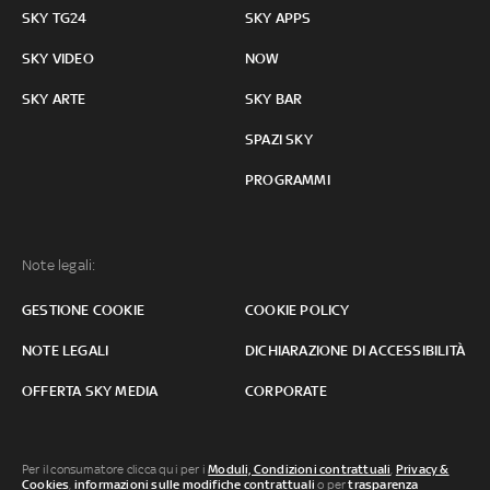
SKY TG24
SKY APPS
SKY VIDEO
NOW
SKY ARTE
SKY BAR
SPAZI SKY
PROGRAMMI
Note legali:
GESTIONE COOKIE
COOKIE POLICY
NOTE LEGALI
DICHIARAZIONE DI ACCESSIBILITÀ
OFFERTA SKY MEDIA
CORPORATE
Per il consumatore clicca qui per i
Moduli, Condizioni contrattuali
,
Privacy &
Cookies
,
informazioni sulle modifiche contrattuali
o per
trasparenza