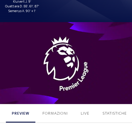
Kluivert J. 9'
Ouattara D. 55', 61', 87'
Semenyo A. 90' + 1'
5 - 0
PREVIEW
FORMAZIONI
LIVE
STATISTICHE