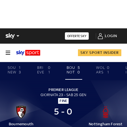
LOGIN
OFFERTE SKY
SKY SPORT INSIDER
SOU
1
BRI
0
BOU
5
WOL
0
NEW
3
EVE
1
NOT
0
ARS
1
PREMIER LEAGUE
GIORNATA 23 - SAB 25 GEN
FINE
5 - 0
Bournemouth
Nottingham Forest