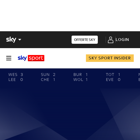
LOGIN
OFFERTE SKY
SKY SPORT INSIDER
WES
3
SUN
2
BUR
1
TOT
1
LEE
0
CHE
1
WOL
1
EVE
0