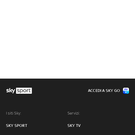
ACCEDI A SKY GO
I siti Sky:
Servizi:
SKY SPORT
SKY TV