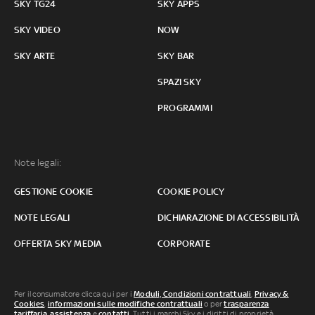
SKY TG24
SKY APPS
SKY VIDEO
NOW
SKY ARTE
SKY BAR
SPAZI SKY
PROGRAMMI
Note legali:
GESTIONE COOKIE
COOKIE POLICY
NOTE LEGALI
DICHIARAZIONE DI ACCESSIBILITÀ
OFFERTA SKY MEDIA
CORPORATE
Per il consumatore clicca qui per i
Moduli, Condizioni contrattuali
,
Privacy &
Cookies
,
informazioni sulle modifiche contrattuali
o per
trasparenza
tariffaria
,
assistenza
e
contatti
. Tutti i marchi Sky e i diritti di proprietà