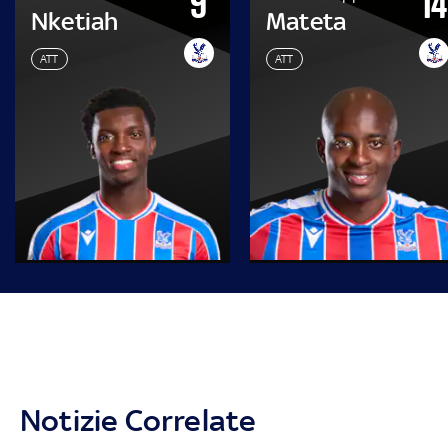
9
14
Nketiah
Mateta
ATT
ATT
Notizie Correlate