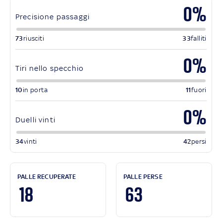
0%
Precisione passaggi
73
riusciti
33
falliti
0%
Tiri nello specchio
10
in porta
11
fuori
0%
Duelli vinti
34
vinti
42
persi
PALLE RECUPERATE
PALLE PERSE
18
63