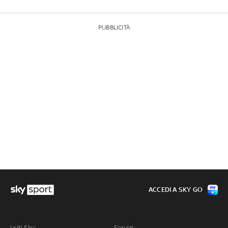
PUBBLICITÀ
ACCEDI A SKY GO
I siti Sky:
Servizi: