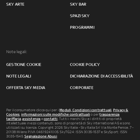
SKY ARTE
SKY BAR
SPAZI SKY
PROGRAMMI
Note legali:
GESTIONE COOKIE
COOKIE POLICY
NOTE LEGALI
DICHIARAZIONE DI ACCESSIBILITÀ
OFFERTA SKY MEDIA
CORPORATE
Per il consumatore clicca qui per i
Moduli, Condizioni contrattuali
,
Privacy &
Cookies
,
informazioni sulle modifiche contrattuali
o per
trasparenza
tariffaria
,
assistenza
e
contatti
. Tutti i marchi Sky e i diritti di proprietà
intellettuale in essi contenuti, sono di proprietà di Sky international AG e sono
utilizzati su licenza. Copyright 2026 Sky Italia - Sky Italia Srl Via Monte Penice, 7 -
20138 Milano P.IVA 04619241005. SkyTG24: ISSN 3035-1537 e SkySport: ISSN
3035-1545.
Segnalazione Abusi