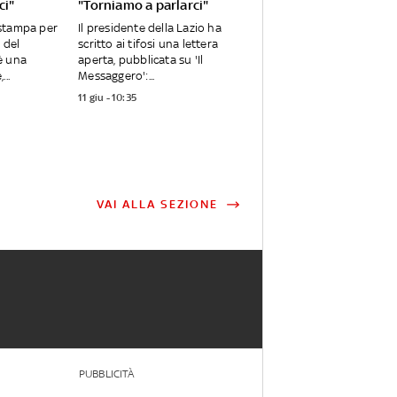
ci"
"Torniamo a parlarci"
stampa per
Il presidente della Lazio ha
 del
scritto ai tifosi una lettera
è una
aperta, pubblicata su 'Il
..
Messaggero':...
11 giu - 10:35
VAI ALLA SEZIONE
PUBBLICITÀ