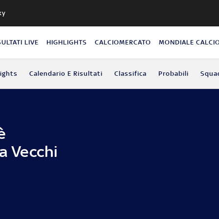
ky
SULTATI LIVE
HIGHLIGHTS
CALCIOMERCATO
MONDIALE CALCI
lights
Calendario E Risultati
Classifica
Probabili
Squa
è
 a Vecchi