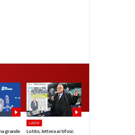
LAZIO
na grande
Lotito, lettera ai tifosi: