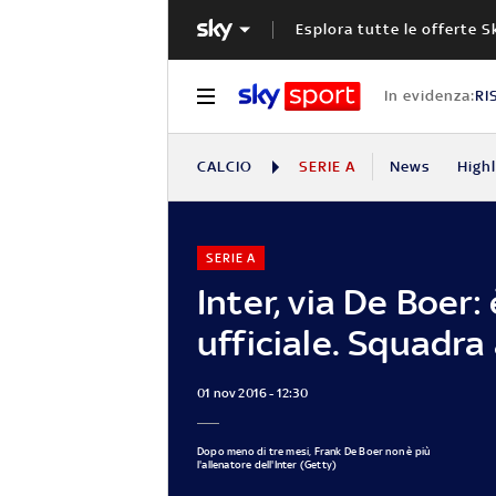
Esplora tutte le offerte S
In evidenza:
RI
CALCIO
SERIE A
News
High
SERIE A
Inter, via De Boer: 
ufficiale. Squadra
01 nov 2016 - 12:30
Dopo meno di tre mesi, Frank De Boer non è più
l'allenatore dell'Inter (Getty)