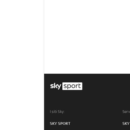
I siti Sky:
Serv
SKY SPORT
SKY