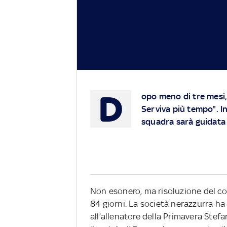
D
opo meno di tre mesi, l
Serviva più tempo". In
squadra sarà guidata 
Non esonero, ma risoluzione del co
84 giorni. La società nerazzurra 
all’allenatore della Primavera Stef