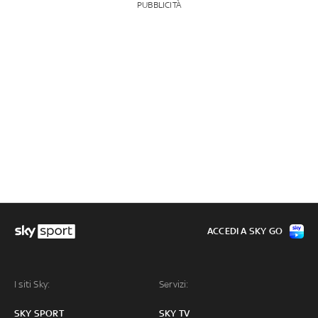
PUBBLICITÀ
ACCEDI A SKY GO
I siti Sky:
Servizi:
SKY SPORT
SKY TV